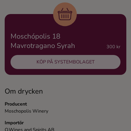
Ingredienser
Moschópolis 18
Mavrotragano Syrah
300 kr
KÖP PÅ SYSTEMBOLAGET
Om drycken
Producent
Moschopolis Winery
Importör
O.Wines and Spirits AB