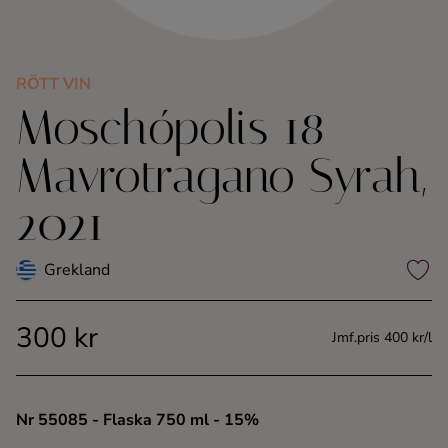
Kaffe
Konjak
RÖTT VIN
Moschópolis 18
Likör
Mavrotragano Syrah,
Rom
2021
Shots
Grekland
Tequila
300 kr
Jmf.pris 400 kr/l
Vodka
Whisky
Nr 55085
- Flaska 750 ml
- 15%