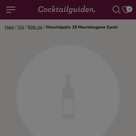
0
Hem
/
Vin
/
Rött vin
/
Moschópolis 18 Mavrotragano Syrah
COCKTAILS & DRINKAR
Alla cocktails & drinkar
Alkoholfritt
Champagne
Cocktails
Gin