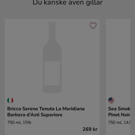
Du kanske även gillar
Bricco Sereno Tenuta La Meridiana
Sea Smoke 
Barbera d’Asti Superiore
Pinot Noir
750 ml, 15%
750 ml, 14,5
269 kr