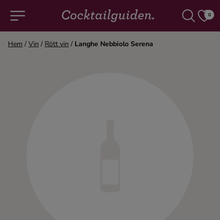
0
Hem
/
Vin
/
Rött vin
/
Langhe Nebbiolo Serena
COCKTAILS & DRINKAR
Alla cocktails & drinkar
Alkoholfritt
Champagne
Cocktails
Gin