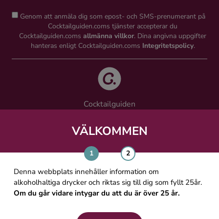
Genom att anmäla dig som epost- och SMS-prenumerant på
Cocktailguiden.coms tjänster accepterar du
Cocktailguiden.coms
allmänna villkor
. Dina angivna uppgifter
hanteras enligt Cocktailguiden.coms
Integritetspolicy
.
Cocktailguiden
Vinguiden Nordic AB
Västra Järnvägsgatan 21, 111 64 Stockholm
VÄLKOMMEN
info@cocktailguiden.com
Denna webbplats innehåller information om
alkoholhaltiga drycker och riktas sig till dig som fyllt 25år.
Om du går vidare intygar du att du är över 25 år.
OM COCKTAILGUIDEN
ALLMÄNNA VILLKOR