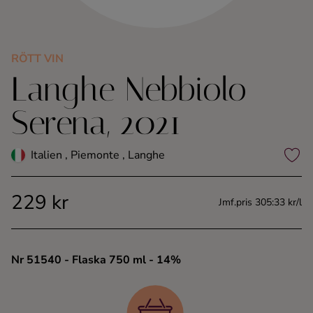
Kaffe
Konjak
RÖTT VIN
Langhe Nebbiolo
Likör
Serena, 2021
Rom
Italien , Piemonte , Langhe
Shots
229 kr
Jmf.pris 305:33 kr/l
Tequila
Vodka
Nr 51540
- Flaska 750 ml
- 14%
Whisky