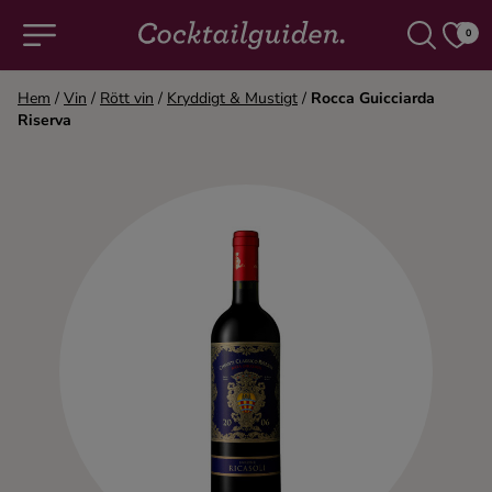
0
Hem
/
Vin
/
Rött vin
/
Kryddigt & Mustigt
/
Rocca Guicciarda
Riserva
COCKTAILS & DRINKAR
Alla cocktails & drinkar
Alkoholfritt
Champagne
Cocktails
Gin