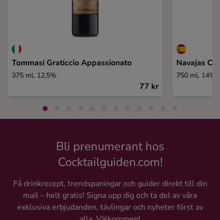
Tommasi Graticcio Appassionato
Navajas Cri
375 ml, 12,5%
750 ml, 14%
77 kr
Bli prenumerant hos
Cocktailguiden.com!
Få drinkrecept, trendspaningar och guider direkt till din
mail – helt gratis! Signa upp dig och ta del av våra
exklusiva erbjudanden, tävlingar och nyheter först av
alla. Välkommen!