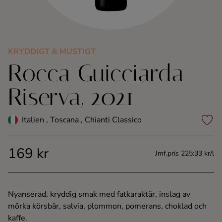
Kaffe
Konjak
KRYDDIGT & MUSTIGT
Rocca Guicciarda
Likör
Riserva, 2021
Rom
Italien , Toscana , Chianti Classico
Shots
169 kr
Tequila
Jmf.pris 225:33 kr/l
Vodka
Nyanserad, kryddig smak med fatkaraktär, inslag av
mörka körsbär, salvia, plommon, pomerans, choklad och
Whisky
kaffe.