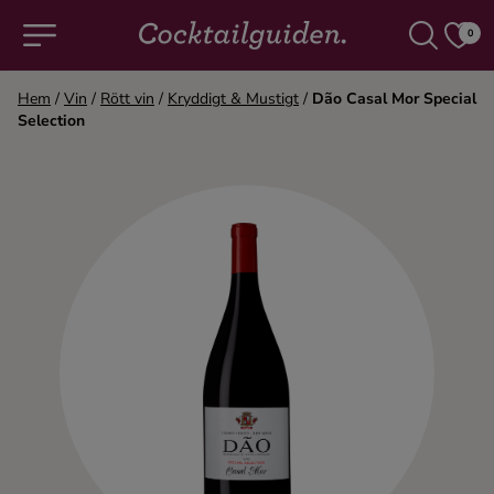
0
Hem
/
Vin
/
Rött vin
/
Kryddigt & Mustigt
/
Dão Casal Mor Special
Selection
COCKTAILS & DRINKAR
Alla cocktails & drinkar
Alkoholfritt
Champagne
Cocktails
Gin