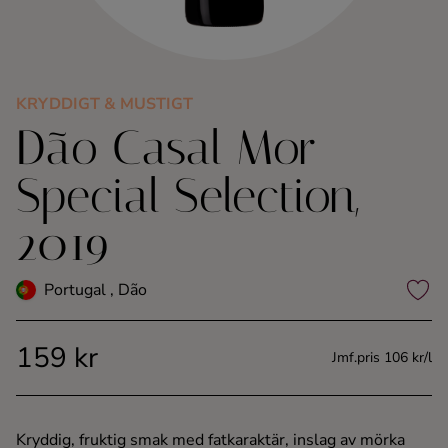
Kaffe
Konjak
KRYDDIGT & MUSTIGT
Dão Casal Mor
Likör
Special Selection,
Rom
2019
Shots
Portugal , Dão
Tequila
159 kr
Vodka
Jmf.pris 106 kr/l
Whisky
Kryddig, fruktig smak med fatkaraktär, inslag av mörka