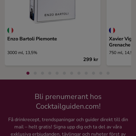
Enzo Bartoli Piemonte
Xavier Vig
Grenache Vi
3000 ml, 13,5%
750 ml, 14,5
299 kr
Bli prenumerant hos
Cocktailguiden.com!
Få drinkrecept, trendspaningar och guider direkt till din
mail – helt gratis! Signa upp dig och ta del av våra
exklusiva erbjudanden, tävlingar och nyheter först av