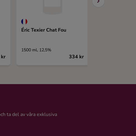
Éric Texier Chat Fou
Poggio al Cason
Superiore
1500 ml, 12,5%
750 ml, 12,5%
 kr
334 kr
och ta del av våra exklusiva