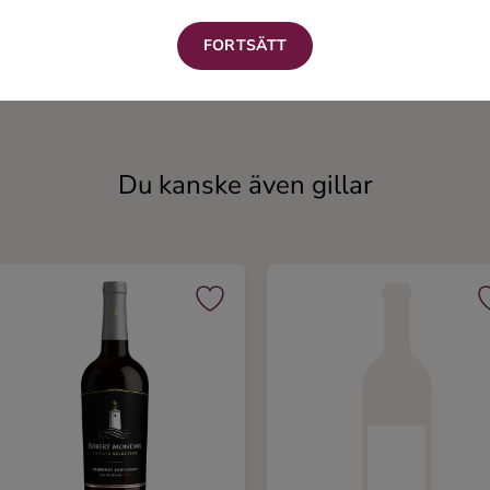
FORTSÄTT
Kalimotxo
Klassisk Sangria
Rött vin
Rött vin
Du kanske även gillar