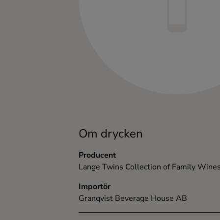
Kaffe
Konjak
Likör
Rom
Shots
Om drycken
Tequila
Producent
Lange Twins Collection of Family Wine
Vodka
Importör
Granqvist Beverage House AB
Whisky