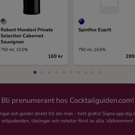
Robert Mondavi Private
Spinifex Esprit
Selection Cabernet
Sauvignon
750 ml, 13,5%
750 ml, 14,5%
169 kr
289
Bli prenumerant hos Cocktailguiden.com!
gar och guider direkt till din mail – helt gratis! Signa upp dig 
erbjudanden, tävlingar och nyheter först av alla. Välkommen!