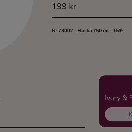
199 kr
Nr 78002
- Flaska 750 ml
- 15%
Ivory & 
s
K