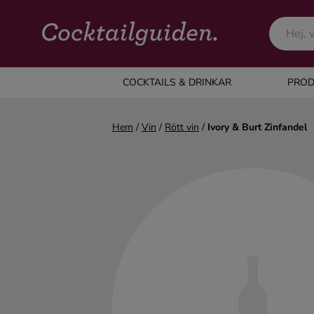
COCKTAILS & DRINKAR
COCKTAILS & DRINKAR
PROD
Alla cocktails & drinkar
Hem
/
Vin
/
Rött vin
/
Ivory & Burt Zinfandel
Alkoholfritt
Champagne
Cocktails
Gin