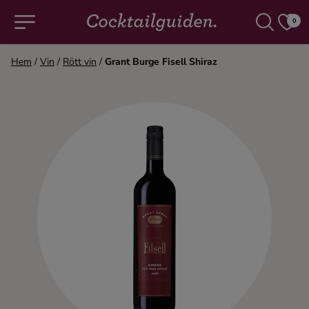
0
Hem
/
Vin
/
Rött vin
/
Grant Burge Fisell Shiraz
COCKTAILS & DRINKAR
Alla cocktails & drinkar
Alkoholfritt
Champagne
Cocktails
Gin