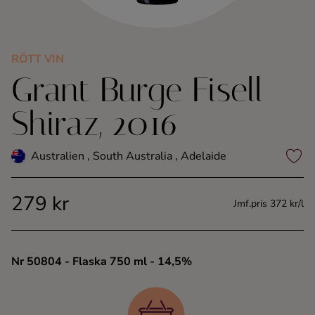
Kaffe
Konjak
RÖTT VIN
Grant Burge Fisell
Likör
Shiraz, 2016
Rom
Australien , South Australia , Adelaide
Shots
279 kr
Jmf.pris 372 kr/l
Tequila
Vodka
Nr 50804
- Flaska 750 ml
- 14,5%
Whisky