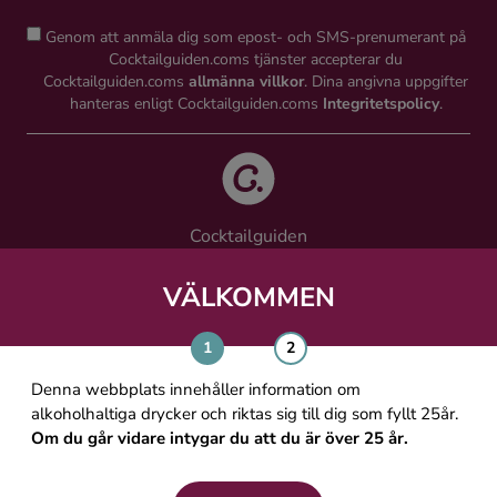
Genom att anmäla dig som epost- och SMS-prenumerant på
Cocktailguiden.coms tjänster accepterar du
Cocktailguiden.coms
allmänna villkor
. Dina angivna uppgifter
hanteras enligt Cocktailguiden.coms
Integritetspolicy
.
Cocktailguiden
Vinguiden Nordic AB
Västra Järnvägsgatan 21, 111 64 Stockholm
VÄLKOMMEN
info@cocktailguiden.com
Denna webbplats innehåller information om
alkoholhaltiga drycker och riktas sig till dig som fyllt 25år.
Om du går vidare intygar du att du är över 25 år.
OM COCKTAILGUIDEN
ALLMÄNNA VILLKOR