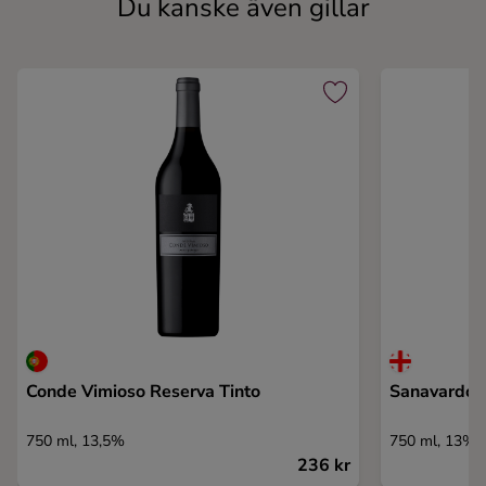
Du kanske även gillar
Conde Vimioso Reserva Tinto
Sanavardo S
750 ml, 13,5%
750 ml, 13%
236 kr