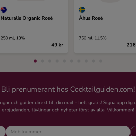
Naturalis Organic Rosé
Åhus Rosé
250 ml, 13%
750 ml, 11,5%
49 kr
216
Bli prenumerant hos Cocktailguiden.com!
gar och guider direkt till din mail – helt gratis! Signa upp dig 
erbjudanden, tävlingar och nyheter först av alla. Välkommen!