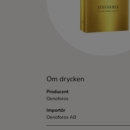
Kaffe
Konjak
Likör
Rom
Shots
Om drycken
Tequila
Producent
Oenoforos
Vodka
Importör
Oenoforos AB
Whisky