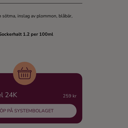
n sötma, inslag av plommon, blåbär,
 Sockerhalt 1.2 per 100ml
el 24K
259 kr
ÖP PÅ SYSTEMBOLAGET