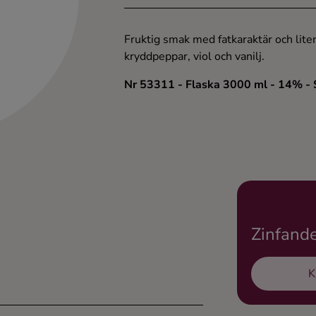
Fruktig smak med fatkaraktär och lite
kryddpeppar, viol och vanilj.
Nr 53311
- Flaska 3000 ml
- 14%
-
Zinfand
K