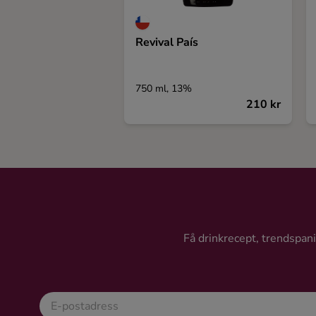
Revival País
750 ml, 13%
210 kr
Få drinkrecept, trendspanin