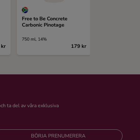
Free to Be Concrete
Novas Gran Res
Carbonic Pinotage
Cabernet Sauvi
Malbec
750 ml, 14%
375 ml, 13,5%
 kr
179 kr
och ta del av våra exklusiva
BÖRJA PRENUMERERA