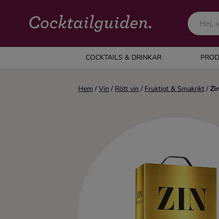
COCKTAILS & DRINKAR
COCKTAILS & DRINKAR
PROD
Alla cocktails & drinkar
Hem
/
Vin
/
Rött vin
/
Fruktigt & Smakrikt
/
Zi
Alkoholfritt
Champagne
Cocktails
Gin