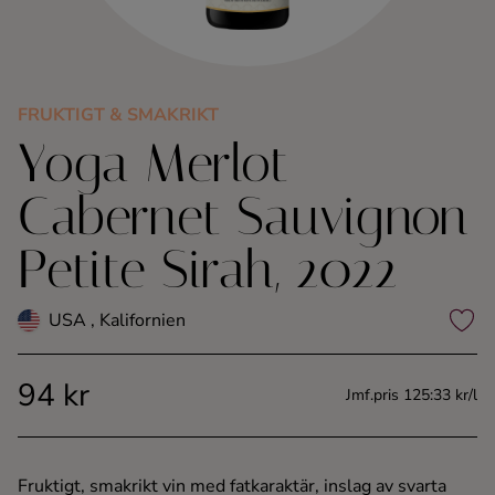
Kaffe
Konjak
FRUKTIGT & SMAKRIKT
Yoga Merlot
Likör
Cabernet Sauvignon
Rom
Petite Sirah, 2022
Shots
USA , Kalifornien
Tequila
94 kr
Vodka
Jmf.pris 125:33 kr/l
Whisky
Fruktigt, smakrikt vin med fatkaraktär, inslag av svarta