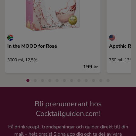
In the MOOD for Rosé
Apothic Re
3000 ml, 12,5%
750 ml, 13,5
199 kr
Bli prenumerant hos
Cocktailguiden.com!
Få drinkrecept, trendspaningar och guider direkt till din
mail – helt gratis! Signa upp dig och ta del av våra