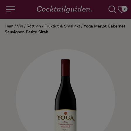
0
Hem
/
Vin
/
Rött vin
/
Fruktigt & Smakrikt
/
Yoga Merlot Cabernet
Sauvignon Petite Sirah
COCKTAILS & DRINKAR
Alla cocktails & drinkar
Alkoholfritt
Champagne
Cocktails
Gin