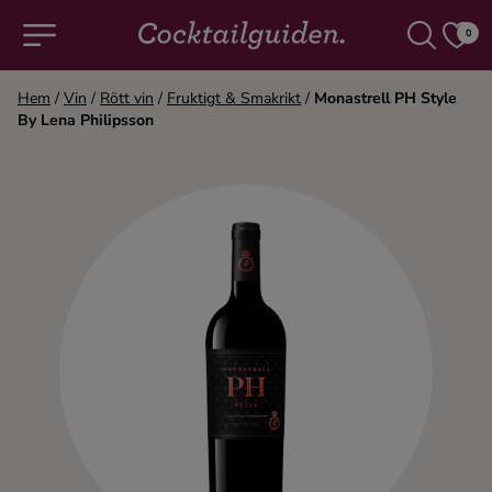
0
Hem
/
Vin
/
Rött vin
/
Fruktigt & Smakrikt
/
Monastrell PH Style
By Lena Philipsson
COCKTAILS & DRINKAR
Alla cocktails & drinkar
Alkoholfritt
Champagne
Cocktails
Gin