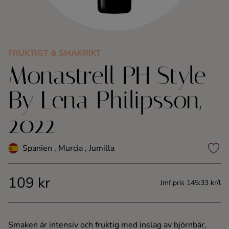
Kaffe
Konjak
FRUKTIGT & SMAKRIKT
Monastrell PH Style
Likör
By Lena Philipsson,
Rom
2022
Shots
Spanien , Murcia , Jumilla
Tequila
109 kr
Vodka
Jmf.pris 145:33 kr/l
Whisky
Smaken är intensiv och fruktig med inslag av björnbär,