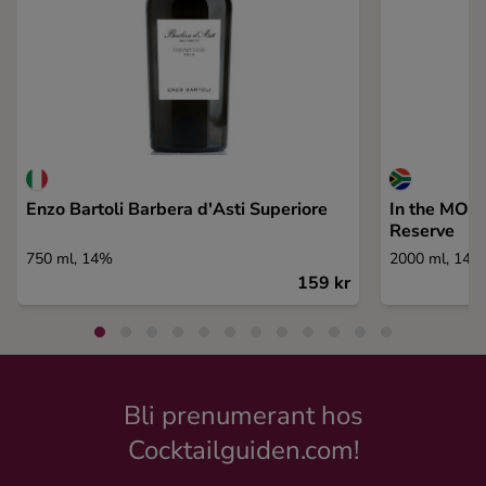
Enzo Bartoli Barbera d'Asti Superiore
In the MOO
Reserve
750 ml, 14%
2000 ml, 14%
159 kr
Bli prenumerant hos
Cocktailguiden.com!