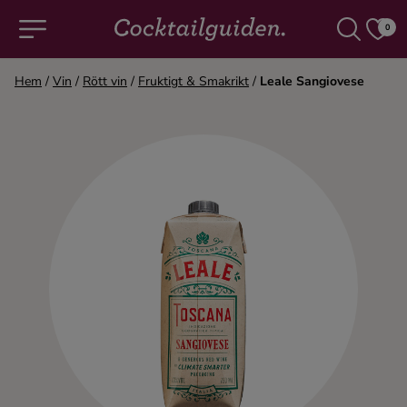
0
Hem
/
Vin
/
Rött vin
/
Fruktigt & Smakrikt
/
Leale Sangiovese
COCKTAILS & DRINKAR
Alla cocktails & drinkar
Alkoholfritt
Champagne
Cocktails
Gin