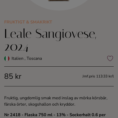
Kaffe
Konjak
FRUKTIGT & SMAKRIKT
Leale Sangiovese,
Likör
2024
Rom
Italien , Toscana
Shots
85 kr
Jmf.pris 113:33 kr/l
Tequila
Vodka
Fruktig, ungdomlig smak med inslag av mörka körsbär,
färska örter, skogshallon och kryddor.
Whisky
Nr 2418
- Flaska 750 ml
- 13%
- Sockerhalt 0.6 per