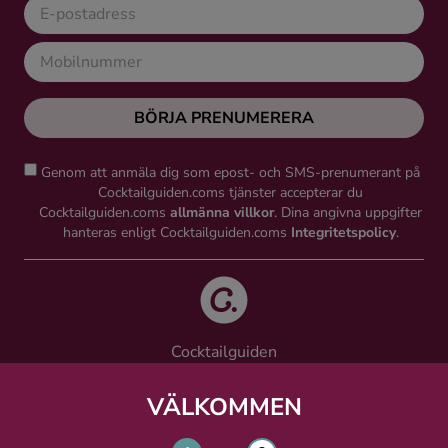
BÖRJA PRENUMERERA
Genom att anmäla dig som epost- och SMS-prenumerant på
Cocktailguiden.coms tjänster accepterar du
Cocktailguiden.coms
allmänna villkor
. Dina angivna uppgifter
hanteras enligt Cocktailguiden.coms
Integritetspolicy
.
Cocktailguiden
Vinguiden Nordic AB
Västra Järnvägsgatan 21, 111 64 Stockholm
VÄLKOMMEN
info@cocktailguiden.com