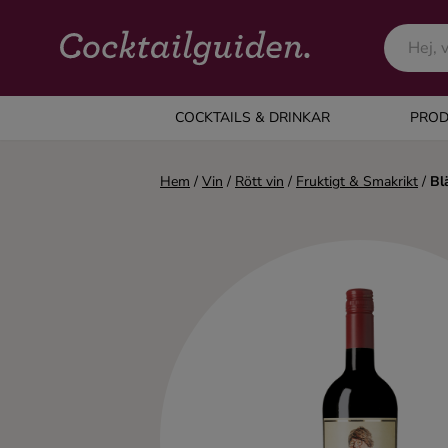
COCKTAILS & DRINKAR
COCKTAILS & DRINKAR
PROD
Alla cocktails & drinkar
Hem
/
Vin
/
Rött vin
/
Fruktigt & Smakrikt
/
Bl
Alkoholfritt
Champagne
Cocktails
Gin