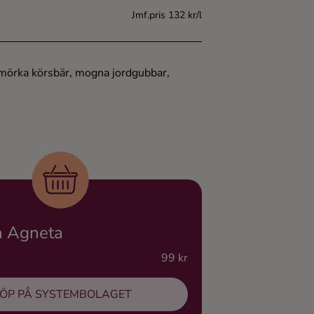
Jmf.pris 132 kr/l
 mörka körsbär, mogna jordgubbar,
n Agneta
99 kr
ÖP PÅ SYSTEMBOLAGET