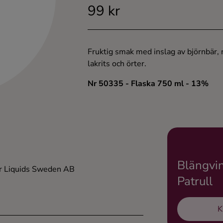
99 kr
Fruktig smak med inslag av björnbär,
lakrits och örter.
Nr 50335
- Flaska 750 ml
- 13%
Blängvi
r Liquids Sweden AB
Patrull
K