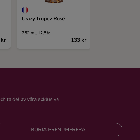
Crazy Tropez Rosé
Raimonda Barbe
750 ml, 12,5%
750 ml, 14%
 kr
133 kr
och ta del av våra exklusiva
BÖRJA PRENUMERERA