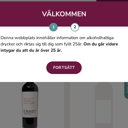
VÄLKOMMEN
Du kanske även gillar
Denna webbplats innehåller information om alkoholhaltiga
drycker och riktas sig till dig som fyllt 25år.
Om du går vidare
intygar du att du är över 25 år.
FORTSÄTT
NY