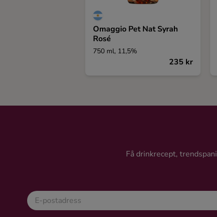
Omaggio Pet Nat Syrah
Rosé
750 ml, 11,5%
235 kr
Få drinkrecept, trendspanin