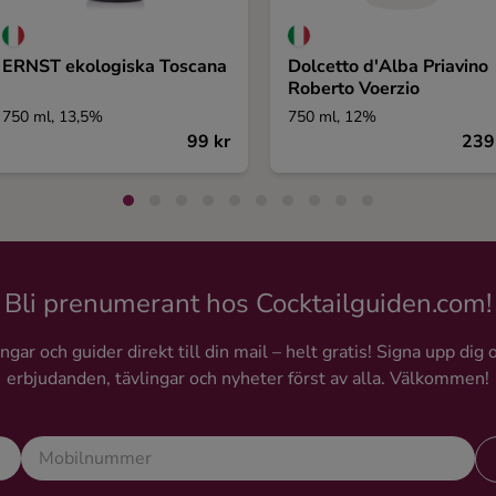
ERNST ekologiska Toscana
Dolcetto d'Alba Priavino
Roberto Voerzio
750 ml, 13,5%
750 ml, 12%
99 kr
239
Bli prenumerant hos Cocktailguiden.com!
gar och guider direkt till din mail – helt gratis! Signa upp dig 
erbjudanden, tävlingar och nyheter först av alla. Välkommen!