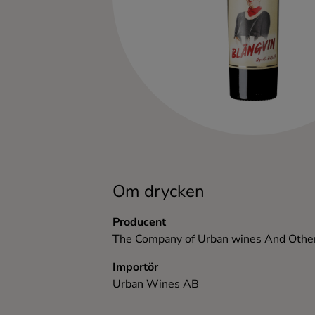
Kaffe
Konjak
Likör
Rom
Shots
Om drycken
Tequila
Producent
The Company of Urban wines And Othe
Vodka
Importör
Urban Wines AB
Whisky