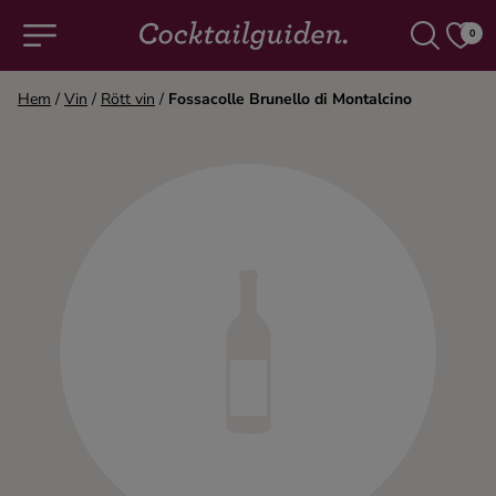
0
Hem
/
Vin
/
Rött vin
/
Fossacolle Brunello di Montalcino
COCKTAILS & DRINKAR
Alla cocktails & drinkar
Alkoholfritt
Champagne
Cocktails
Gin