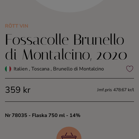
Kaffe
Konjak
RÖTT VIN
Fossacolle Brunello
Likör
di Montalcino, 2020
Rom
Italien , Toscana , Brunello di Montalcino
Shots
359 kr
Jmf.pris 478:67 kr/l
Tequila
Vodka
Nr 78035
- Flaska 750 ml
- 14%
Whisky