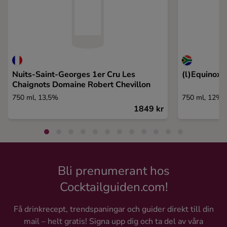
Nuits-Saint-Georges 1er Cru Les
(l)Equinox 
Chaignots Domaine Robert Chevillon
750 ml, 13,5%
750 ml, 12%
1849 kr
Bli prenumerant hos
Cocktailguiden.com!
Få drinkrecept, trendspaningar och guider direkt till din
mail – helt gratis! Signa upp dig och ta del av våra