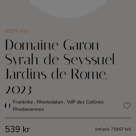
Kaffe
Konjak
RÖTT VIN
Domaine Garon
Likör
Syrah de Seyssuel
Rom
Jardins de Rome,
Shots
2023
Tequila
Frankrike , Rhonedalen , VdP des Collines
Vodka
Rhodaniennes
Whisky
539 kr
Jmf.pris 718:67 kr/l