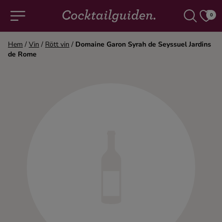
0
Hem
/
Vin
/
Rött vin
/
Domaine Garon Syrah de Seyssuel Jardins
de Rome
COCKTAILS & DRINKAR
Alla cocktails & drinkar
Alkoholfritt
Champagne
Cocktails
Gin