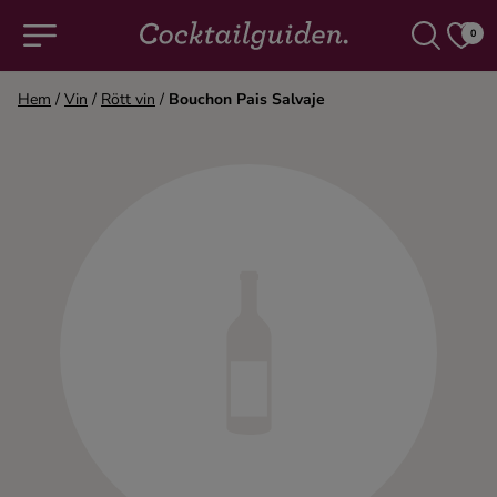
0
Hem
/
Vin
/
Rött vin
/
Bouchon Pais Salvaje
COCKTAILS & DRINKAR
Alla cocktails & drinkar
Alkoholfritt
Champagne
Cocktails
Gin