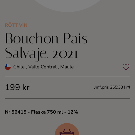
Kaffe
Konjak
RÖTT VIN
Bouchon Pais
Likör
Salvaje, 2021
Rom
Chile , Valle Central , Maule
Shots
199 kr
Jmf.pris 265:33 kr/l
Tequila
Vodka
Nr 56415
- Flaska 750 ml
- 12%
Whisky