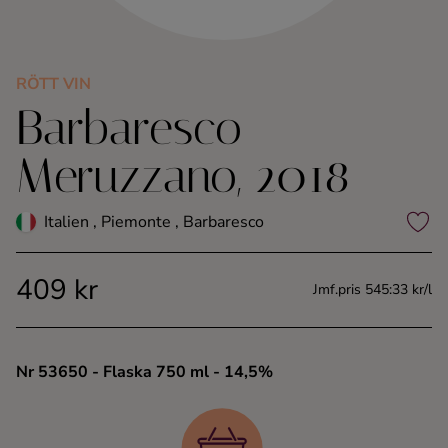
Kaffe
Konjak
RÖTT VIN
Barbaresco
Likör
Meruzzano, 2018
Rom
Italien , Piemonte , Barbaresco
Shots
409 kr
Jmf.pris 545:33 kr/l
Tequila
Vodka
Nr 53650
- Flaska 750 ml
- 14,5%
Whisky