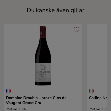
Du kanske även gillar
Domaine Drouhin-Laroze Clos de
Colline Nov
Vougeot Grand Cru
750 ml, 13%
750 ml, 13,5