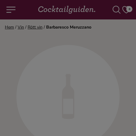
0
Hem
/
Vin
/
Rött vin
/
Barbaresco Meruzzano
COCKTAILS & DRINKAR
Alla cocktails & drinkar
Alkoholfritt
Champagne
Cocktails
Gin