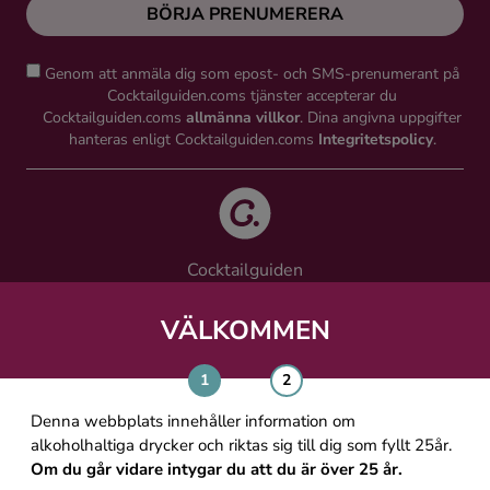
BÖRJA PRENUMERERA
Genom att anmäla dig som epost- och SMS-prenumerant på
Cocktailguiden.coms tjänster accepterar du
Cocktailguiden.coms
allmänna villkor
. Dina angivna uppgifter
hanteras enligt Cocktailguiden.coms
Integritetspolicy
.
Cocktailguiden
Vinguiden Nordic AB
Västra Järnvägsgatan 21, 111 64 Stockholm
VÄLKOMMEN
info@cocktailguiden.com
Denna webbplats innehåller information om
alkoholhaltiga drycker och riktas sig till dig som fyllt 25år.
Om du går vidare intygar du att du är över 25 år.