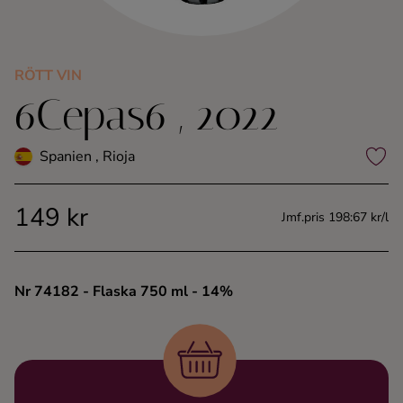
Kaffe
Konjak
RÖTT VIN
6Cepas6 , 2022
Likör
Spanien , Rioja
Rom
149 kr
Jmf.pris 198:67 kr/l
Shots
Tequila
Nr 74182
- Flaska 750 ml
- 14%
Vodka
Whisky