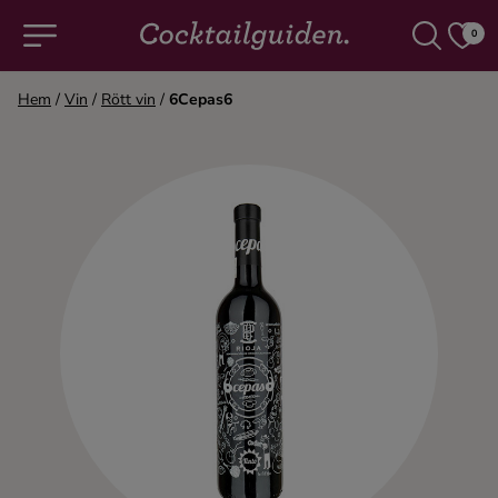
0
Hem
/
Vin
/
Rött vin
/
6Cepas6
COCKTAILS & DRINKAR
Alla cocktails & drinkar
Alkoholfritt
Champagne
Cocktails
Gin