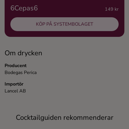
6Cepas6
Ingredienser
149 kr
KÖP PÅ SYSTEMBOLAGET
Om drycken
Producent
Bodegas Perica
Importör
Lancel AB
Cocktailguiden rekommenderar