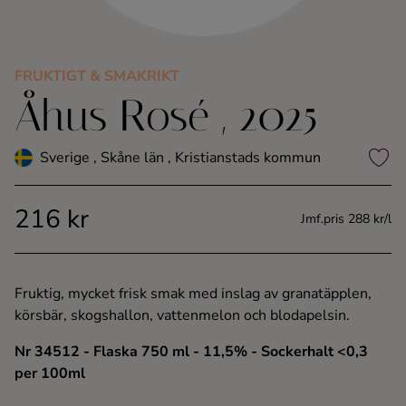
Kaffe
Konjak
FRUKTIGT & SMAKRIKT
Åhus Rosé , 2025
Likör
Sverige , Skåne län , Kristianstads kommun
Rom
216 kr
Jmf.pris 288 kr/l
Shots
Tequila
Fruktig, mycket frisk smak med inslag av granatäpplen,
körsbär, skogshallon, vattenmelon och blodapelsin.
Vodka
Nr 34512
- Flaska 750 ml
- 11,5%
- Sockerhalt <0,3
per 100ml
Whisky