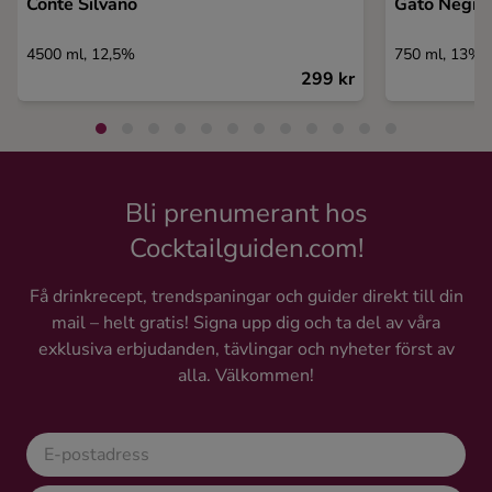
Conte Silvano
Gato Negro
4500 ml, 12,5%
750 ml, 13%
299 kr
Bli prenumerant hos
Cocktailguiden.com!
Få drinkrecept, trendspaningar och guider direkt till din
mail – helt gratis! Signa upp dig och ta del av våra
exklusiva erbjudanden, tävlingar och nyheter först av
alla. Välkommen!