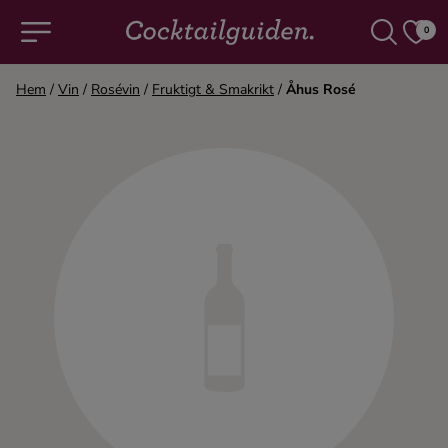
0
Hem
/
Vin
/
Rosévin
/
Fruktigt & Smakrikt
/
Åhus Rosé
COCKTAILS & DRINKAR
Alla cocktails & drinkar
Alkoholfritt
Champagne
Cocktails
Gin