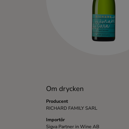
Kaffe
Konjak
Likör
Rom
Shots
Tequila
Om drycken
Producent
Vodka
RICHARD FAMILY SARL
Whisky
Importör
Sigva Partner in Wine AB