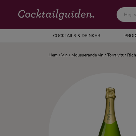
COCKTAILS & DRINKAR
COCKTAILS & DRINKAR
PROD
Alla cocktails & drinkar
Hem
/
Vin
/
Mousserande vin
/
Torrt vitt
/
Rich
Alkoholfritt
Champagne
Cocktails
Gin