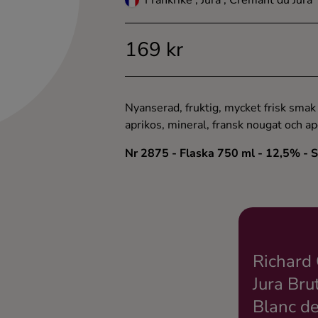
Frankrike , Jura , Crémant du Jura
169 kr
Nyanserad, fruktig, mycket frisk smak
aprikos, mineral, fransk nougat och ap
Nr 2875
- Flaska 750 ml
- 12,5%
- 
Richard
Jura Bru
Blanc de