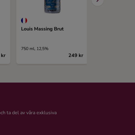
Louis Massing Brut
Reyes D Aragon
Brut Reserva
750 ml, 12,5%
750 ml, 11,5%
 kr
249 kr
och ta del av våra exklusiva