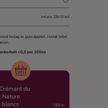
Jmf.pris 225:33 kr/l
 med inslag av gula äpplen, rostat bröd,
elsin.
Sockerhalt <0,3 per 100ml
 Crémant du
t Nature
 blancs
169 kr