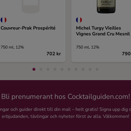
Couvreur-Prak Prospérité
Michel Turgy Vieilles
Vignes Grand Cru Mesnil
750 ml, 12%
750 ml, 12%
702 kr
790
Bli prenumerant hos Cocktailguiden.com!
gar och guider direkt till din mail – helt gratis! Signa upp dig 
erbjudanden, tävlingar och nyheter först av alla. Välkommen!