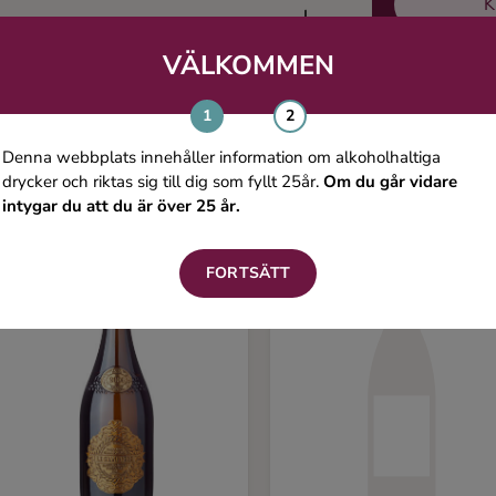
K
VÄLKOMMEN
Du kanske även gillar
Denna webbplats innehåller information om alkoholhaltiga
drycker och riktas sig till dig som fyllt 25år.
Om du går vidare
intygar du att du är över 25 år.
FORTSÄTT