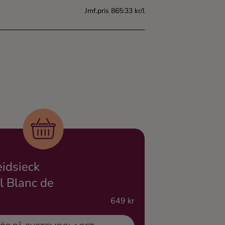
Jmf.pris 865:33 kr/l
idsieck
l Blanc de
649 kr