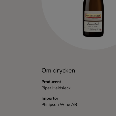
Kaffe
Konjak
Likör
Rom
Shots
Om drycken
Tequila
Producent
Piper Heidsieck
Vodka
Importör
Philipson Wine AB
Whisky