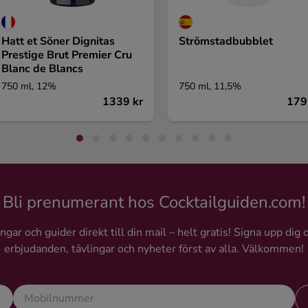
Hatt et Söner Dignitas
Strömstadbubblet
Prestige Brut Premier Cru
Blanc de Blancs
750 ml, 12%
750 ml, 11,5%
1339 kr
179
Bli prenumerant hos Cocktailguiden.com!
gar och guider direkt till din mail – helt gratis! Signa upp dig 
erbjudanden, tävlingar och nyheter först av alla. Välkommen!