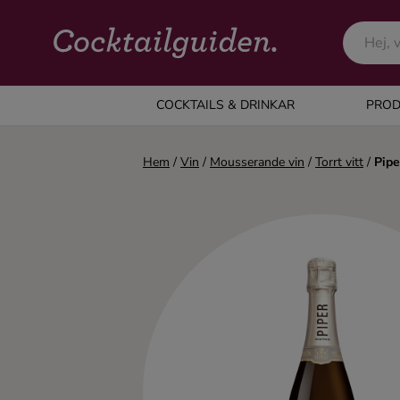
COCKTAILS & DRINKAR
COCKTAILS & DRINKAR
PROD
Alla cocktails & drinkar
Hem
/
Vin
/
Mousserande vin
/
Torrt vitt
/
Pipe
Alkoholfritt
Champagne
Cocktails
Gin