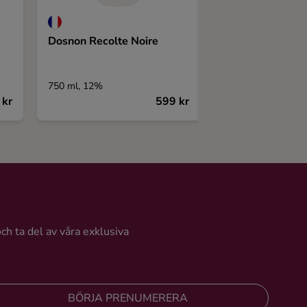
Dosnon Recolte Noire
Haggan Pet Nat
750 ml, 12%
1500 ml, 12,5%
 kr
599 kr
och ta del av våra exklusiva
BÖRJA PRENUMERERA