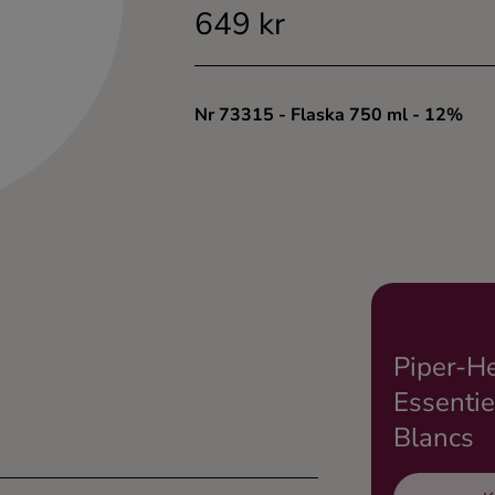
649 kr
Nr 73315
- Flaska 750 ml
- 12%
Piper-He
Essentie
Blancs