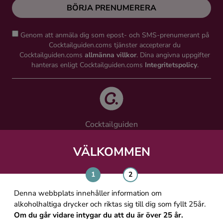
BÖRJA PRENUMERERA
Genom att anmäla dig som epost- och SMS-prenumerant på
Cocktailguiden.coms tjänster accepterar du
Cocktailguiden.coms
allmänna villkor
. Dina angivna uppgifter
hanteras enligt Cocktailguiden.coms
Integritetspolicy
.
Cocktailguiden
Vinguiden Nordic AB
Västra Järnvägsgatan 21, 111 64 Stockholm
VÄLKOMMEN
info@cocktailguiden.com
Denna webbplats innehåller information om
alkoholhaltiga drycker och riktas sig till dig som fyllt 25år.
Om du går vidare intygar du att du är över 25 år.