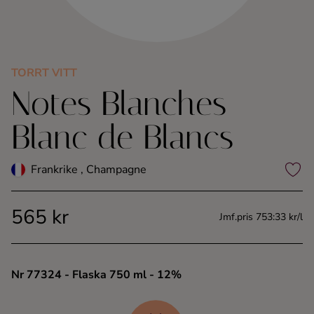
Kaffe
Konjak
TORRT VITT
Notes Blanches
Likör
Blanc de Blancs
Rom
Frankrike , Champagne
Shots
565 kr
Tequila
Jmf.pris 753:33 kr/l
Vodka
Nr 77324
- Flaska 750 ml
- 12%
Whisky