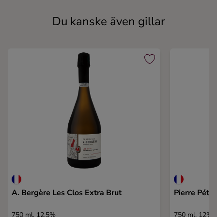
Du kanske även gillar
A. Bergère Les Clos Extra Brut
Pierre Péter
750 ml, 12,5%
750 ml, 12%