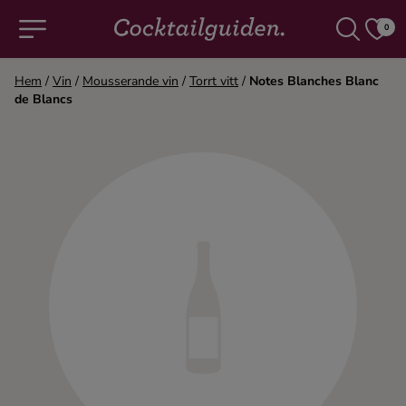
0
Hem
/
Vin
/
Mousserande vin
/
Torrt vitt
/
Notes Blanches Blanc
de Blancs
COCKTAILS & DRINKAR
Alla cocktails & drinkar
Alkoholfritt
Champagne
Cocktails
Gin