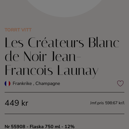
Kaffe
Konjak
TORRT VITT
Les Créateurs Blanc
Likör
de Noir Jean-
Rom
Francois Launay
Shots
Frankrike , Champagne
Tequila
449 kr
Vodka
Jmf.pris 598:67 kr/l
Whisky
Nr 55908
- Flaska 750 ml
- 12%