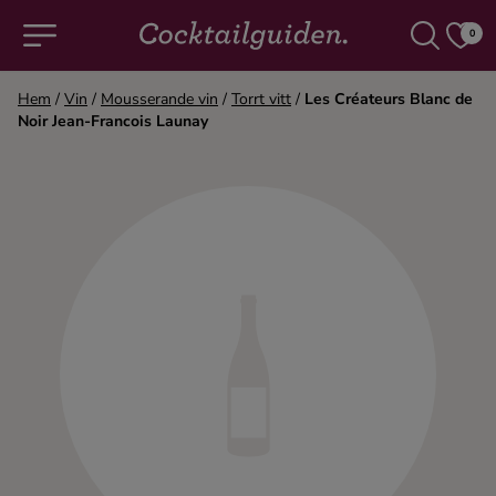
0
Hem
/
Vin
/
Mousserande vin
/
Torrt vitt
/
Les Créateurs Blanc de
Noir Jean-Francois Launay
COCKTAILS & DRINKAR
Alla cocktails & drinkar
Alkoholfritt
Champagne
Cocktails
Gin