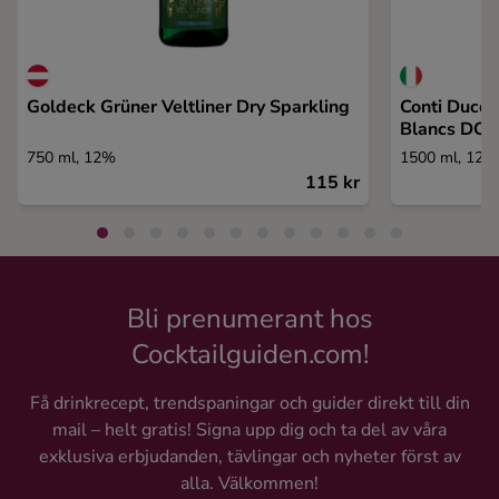
Goldeck Grüner Veltliner Dry Sparkling
Conti Ducco
Blancs DO
750 ml, 12%
1500 ml, 12,
115 kr
Bli prenumerant hos
Cocktailguiden.com!
Få drinkrecept, trendspaningar och guider direkt till din
mail – helt gratis! Signa upp dig och ta del av våra
exklusiva erbjudanden, tävlingar och nyheter först av
alla. Välkommen!