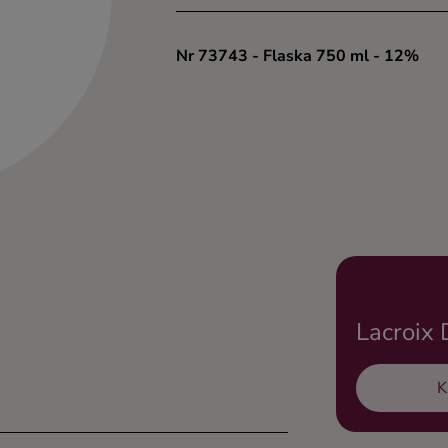
Nr 73743
- Flaska 750 ml
- 12%
Lacroix
K