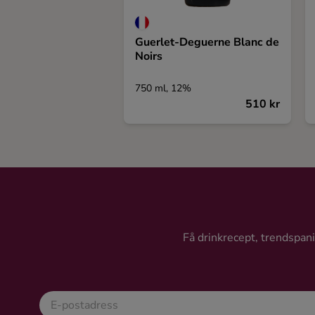
Guerlet-Deguerne Blanc de
Noirs
750 ml, 12%
510 kr
Få drinkrecept, trendspanin