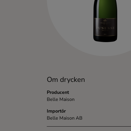
Kaffe
Konjak
Likör
Rom
Shots
Om drycken
Tequila
Producent
Belle Maison
Vodka
Importör
Belle Maison AB
Whisky