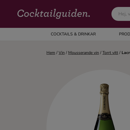
COCKTAILS & DRINKAR
COCKTAILS & DRINKAR
PROD
Alla cocktails & drinkar
Hem
/
Vin
/
Mousserande vin
/
Torrt vitt
/
Lacr
Alkoholfritt
Champagne
Cocktails
Gin