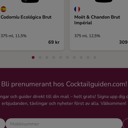
Codorníu Ecológica Brut
Moët & Chandon Brut
Impérial
375 ml, 11,5%
375 ml, 12,5%
69 kr
309
Bli prenumerant hos Cocktailguiden.com!
gar och guider direkt till din mail – helt gratis! Signa upp dig 
erbjudanden, tävlingar och nyheter först av alla. Välkommen!