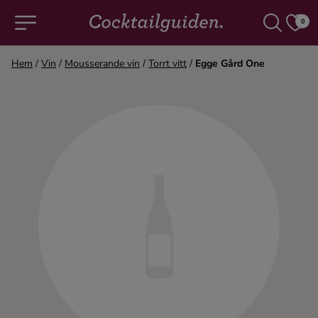
0
Hem
/
Vin
/
Mousserande vin
/
Torrt vitt
/
Egge Gård One
COCKTAILS & DRINKAR
Alla cocktails & drinkar
Alkoholfritt
Champagne
Cocktails
Gin