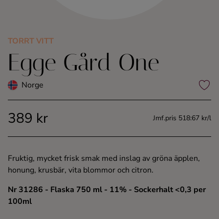
Kaffe
Konjak
TORRT VITT
Egge Gård One
Likör
Norge
Rom
389 kr
Jmf.pris 518:67 kr/l
Shots
Tequila
Fruktig, mycket frisk smak med inslag av gröna äpplen,
honung, krusbär, vita blommor och citron.
Vodka
Nr 31286
- Flaska 750 ml
- 11%
- Sockerhalt <0,3 per
100ml
Whisky