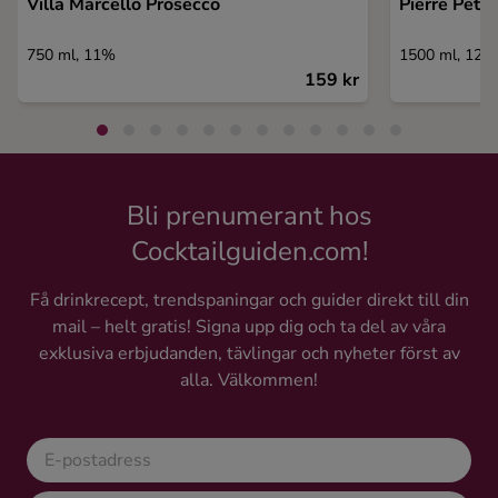
Villa Marcello Prosecco
Pierre Pete
750 ml, 11%
1500 ml, 12%
159 kr
Bli prenumerant hos
Cocktailguiden.com!
Få drinkrecept, trendspaningar och guider direkt till din
mail – helt gratis! Signa upp dig och ta del av våra
exklusiva erbjudanden, tävlingar och nyheter först av
alla. Välkommen!