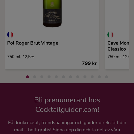
Pol Roger Brut Vintage
Cave Mont 
Classico
750 ml, 12,5%
750 ml, 12%
799 kr
Bli prenumerant hos
Cocktailguiden.com!
Få drinkrecept, trendspaningar och guider direkt till din
mail – helt gratis! Signa upp dig och ta del av våra