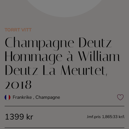
Kaffe
Konjak
TORRT VITT
Champagne Deutz
Likör
Hommage à William
Rom
Deutz La Meurtet,
Shots
2018
Tequila
Frankrike , Champagne
Vodka
1399 kr
Jmf.pris 1,865:33 kr/l
Whisky