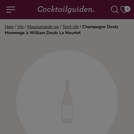
0
Hem
/
Vin
/
Mousserande vin
/
Torrt vitt
/
Champagne Deutz
Hommage à William Deutz La Meurtet
COCKTAILS & DRINKAR
Alla cocktails & drinkar
Alkoholfritt
Champagne
Cocktails
Gin