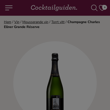
0
Hem
/
Vin
/
Mousserande vin
/
Torrt vitt
/
Champagne Charles
Ellner Grande Réserve
COCKTAILS & DRINKAR
Alla cocktails & drinkar
Alkoholfritt
Champagne
Cocktails
Gin