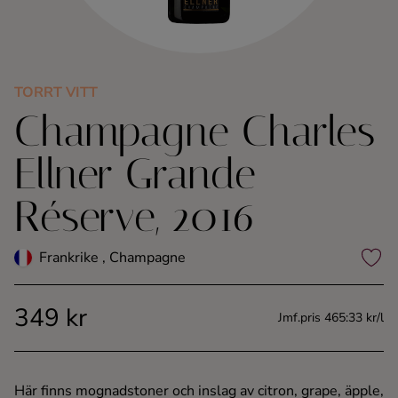
Kaffe
Konjak
TORRT VITT
Champagne Charles
Likör
Ellner Grande
Rom
Réserve, 2016
Shots
Frankrike , Champagne
Tequila
349 kr
Vodka
Jmf.pris 465:33 kr/l
Whisky
Här finns mognadstoner och inslag av citron, grape, äpple,