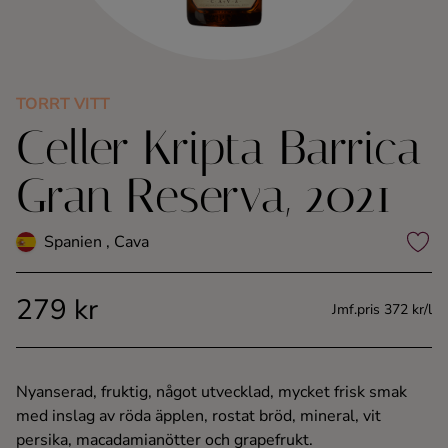
Kaffe
Konjak
TORRT VITT
Celler Kripta Barrica
Likör
Gran Reserva, 2021
Rom
Spanien , Cava
Shots
279 kr
Tequila
Jmf.pris 372 kr/l
Vodka
Nyanserad, fruktig, något utvecklad, mycket frisk smak
med inslag av röda äpplen, rostat bröd, mineral, vit
Whisky
persika, macadamianötter och grapefrukt.