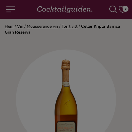
0
Hem
/
Vin
/
Mousserande vin
/
Torrt vitt
/
Celler Kripta Barrica
Gran Reserva
COCKTAILS & DRINKAR
Alla cocktails & drinkar
Alkoholfritt
Champagne
Cocktails
Gin