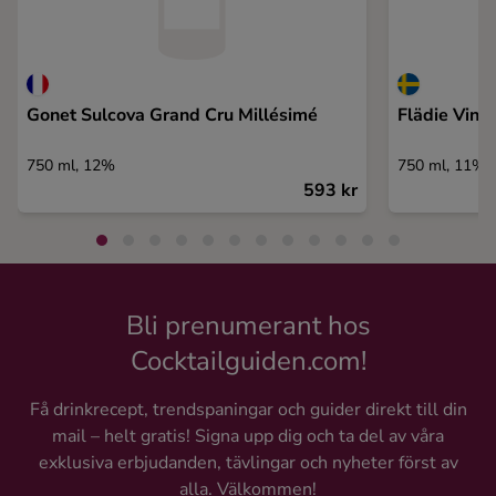
Gonet Sulcova Grand Cru Millésimé
Flädie Ving
750 ml, 12%
750 ml, 11%
593 kr
Bli prenumerant hos
Cocktailguiden.com!
Få drinkrecept, trendspaningar och guider direkt till din
mail – helt gratis! Signa upp dig och ta del av våra
exklusiva erbjudanden, tävlingar och nyheter först av
alla. Välkommen!