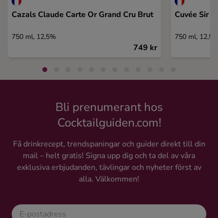
Cazals Claude Carte Or Grand Cru Brut
Cuvée Sir W
750 ml, 12,5%
750 ml, 12,5
749 kr
Bli prenumerant hos
Cocktailguiden.com!
Få drinkrecept, trendspaningar och guider direkt till din
mail – helt gratis! Signa upp dig och ta del av våra
exklusiva erbjudanden, tävlingar och nyheter först av
alla. Välkommen!