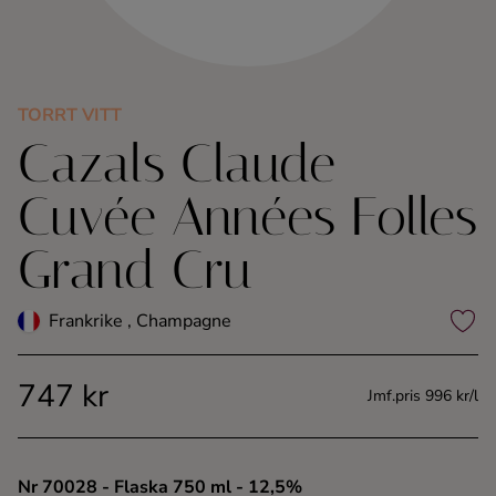
Kaffe
Konjak
TORRT VITT
Cazals Claude
Likör
Cuvée Années Folles
Rom
Grand Cru
Shots
Frankrike , Champagne
Tequila
747 kr
Vodka
Jmf.pris 996 kr/l
Whisky
Nr 70028
- Flaska 750 ml
- 12,5%