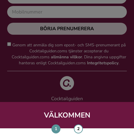
BÖRJA PRENUMERERA
Genom att anmäla dig som epost- och SMS-prenumerant på
Cocktailguiden.coms tjänster accepterar du
Cocktailguiden.coms
allmänna villkor
. Dina angivna uppgifter
hanteras enligt Cocktailguiden.coms
Integritetspolicy
.
Cocktailguiden
Vinguiden Nordic AB
Västra Järnvägsgatan 21, 111 64 Stockholm
VÄLKOMMEN
info@cocktailguiden.com