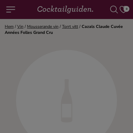
0
Hem
/
Vin
/
Mousserande vin
/
Torrt vitt
/
Cazals Claude Cuvée
Années Folles Grand Cru
COCKTAILS & DRINKAR
Alla cocktails & drinkar
Alkoholfritt
Champagne
Cocktails
Gin