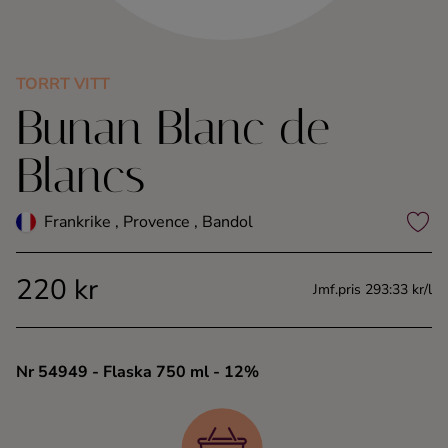
Kaffe
Konjak
TORRT VITT
Bunan Blanc de
Likör
Blancs
Rom
Frankrike , Provence , Bandol
Shots
220 kr
Jmf.pris 293:33 kr/l
Tequila
Vodka
Nr 54949
- Flaska 750 ml
- 12%
Whisky