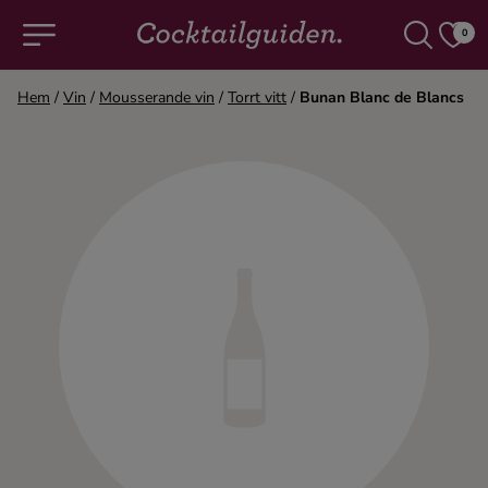
0
Hem
/
Vin
/
Mousserande vin
/
Torrt vitt
/
Bunan Blanc de Blancs
COCKTAILS & DRINKAR
Alla cocktails & drinkar
Alkoholfritt
Champagne
Cocktails
Gin