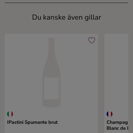
Du kanske även gillar
IPastini Spumante brut
Champagne 
Blanc de Bl