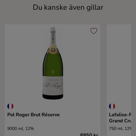
Du kanske även gillar
Pol Roger Brut Réserve
Lafalise-Fr
Grand Cru
9000 ml, 12%
750 ml, 12%
8950 kr