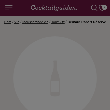
0
Hem
/
Vin
/
Mousserande vin
/
Torrt vitt
/
Bernard Robert Réserve
COCKTAILS & DRINKAR
Alla cocktails & drinkar
Alkoholfritt
Champagne
Cocktails
Gin