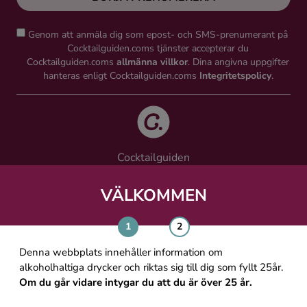
Genom att anmäla dig som epost- och SMS-prenumerant på
Cocktailguiden.coms tjänster accepterar du
Cocktailguiden.coms
allmänna villkor
. Dina angivna uppgifter
hanteras enligt Cocktailguiden.coms
Integritetspolicy
.
Cocktailguiden
Vinguiden Nordic AB
Västra Järnvägsgatan 21, 111 64 Stockholm
VÄLKOMMEN
info@cocktailguiden.com
Denna webbplats innehåller information om
alkoholhaltiga drycker och riktas sig till dig som fyllt 25år.
Om du går vidare intygar du att du är över 25 år.
OM COCKTAILGUIDEN