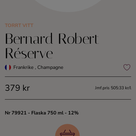
Kaffe
Konjak
TORRT VITT
Bernard Robert
Likör
Réserve
Rom
Frankrike , Champagne
Shots
379 kr
Jmf.pris 505:33 kr/l
Tequila
Vodka
Nr 79921
- Flaska 750 ml
- 12%
Whisky