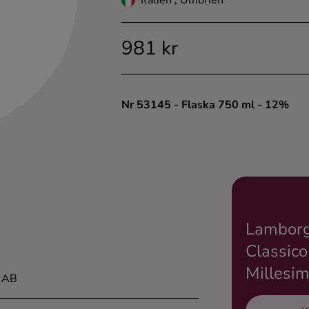
Italien , Umbrien
981 kr
Nr 53145
- Flaska 750 ml
- 12%
Lamborg
Classico
Millesim
a AB