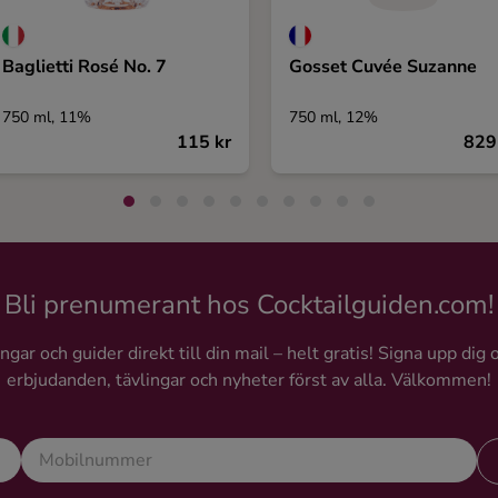
Baglietti Rosé No. 7
Gosset Cuvée Suzanne
750 ml, 11%
750 ml, 12%
115 kr
829
Bli prenumerant hos Cocktailguiden.com!
gar och guider direkt till din mail – helt gratis! Signa upp dig 
erbjudanden, tävlingar och nyheter först av alla. Välkommen!