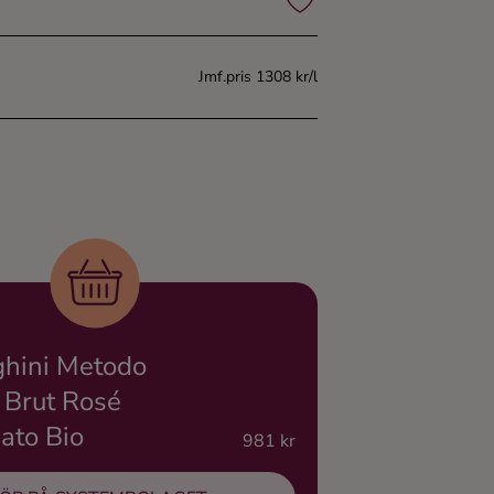
Jmf.pris 1308 kr/l
hini Metodo
 Brut Rosé
ato Bio
981 kr