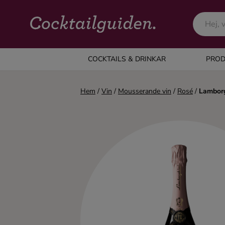
COCKTAILS & DRINKAR
COCKTAILS & DRINKAR
PROD
Alla cocktails & drinkar
Hem
/
Vin
/
Mousserande vin
/
Rosé
/
Lamborg
Alkoholfritt
Champagne
Cocktails
Gin