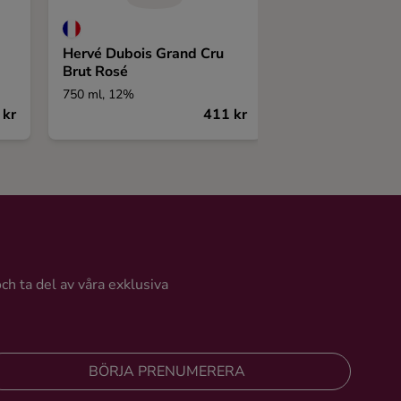
Hervé Dubois Grand Cru
Rosa di Sera Vi
Brut Rosé
Spumante Extra
750 ml, 12%
750 ml, 11,5%
 kr
411 kr
och ta del av våra exklusiva
BÖRJA PRENUMERERA