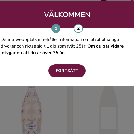
K
VÄLKOMMEN
Du kanske även gillar
Denna webbplats innehåller information om alkoholhaltiga
drycker och riktas sig till dig som fyllt 25år.
Om du går vidare
intygar du att du är över 25 år.
FORTSÄTT