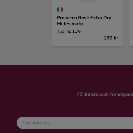
Prosecco Rosé Extra Dry
Millesimato
750 ml, 11%
190 kr
Få drinkrecept, trendspanin