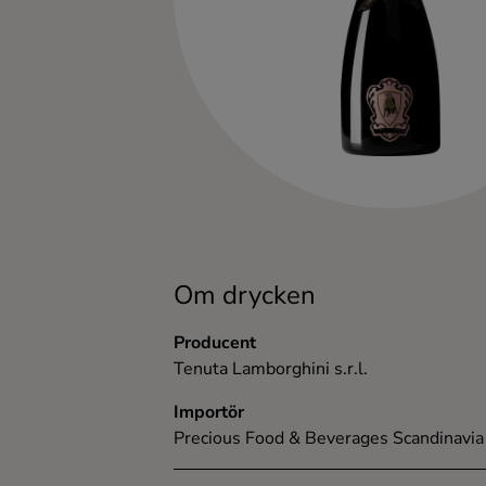
Kaffe
Konjak
Likör
Rom
Shots
Om drycken
Tequila
Producent
Tenuta Lamborghini s.r.l.
Vodka
Importör
Precious Food & Beverages Scandinavi
Whisky