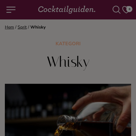
0
Hem
/
Sprit
/
Whisky
COCKTAILS & DRINKAR
KATEGORI
Alla cocktails & drinkar
Whisky
Alkoholfritt
Champagne
Cocktails
Gin