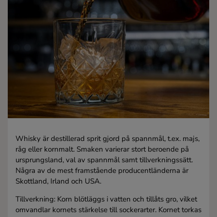
Kaffe
Konjak
Likör
Rom
Shots
Whisky är destillerad sprit gjord på spannmål, t.ex. majs,
Tequila
råg eller kornmalt. Smaken varierar stort beroende på
ursprungsland, val av spannmål samt tillverkningssätt.
Några av de mest framstående producentländerna är
Vodka
Skottland, Irland och USA.
Tillverkning: Korn blötläggs i vatten och tillåts gro, vilket
Whisky
omvandlar kornets stärkelse till sockerarter. Kornet torkas