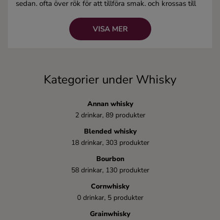
sedan, ofta över rök för att tillföra smak, och krossas till
Ingredienser
gröt. Gröten jäses och producerar en alkoholhaltig
vätska, som sedan destilleras och lagras.
VISA MER
Alkoholhalt:
Minst 40%, vanligtvis runt 72%.
Kända drinkar:
Whiskey Sour, Old Fashioned,
Manhattan
Kategorier under Whisky
Annan whisky
2 drinkar, 89 produkter
Blended whisky
18 drinkar, 303 produkter
Bourbon
58 drinkar, 130 produkter
Cornwhisky
0 drinkar, 5 produkter
Grainwhisky