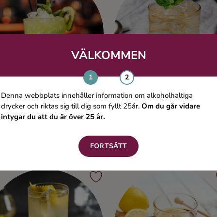
VÄLKOMMEN
Denna webbplats innehåller information om alkoholhaltiga
drycker och riktas sig till dig som fyllt 25år.
Om du går vidare
intygar du att du är över 25 år.
Spraoi
King of Scotland
Whisky
Blended whisky
FORTSÄTT