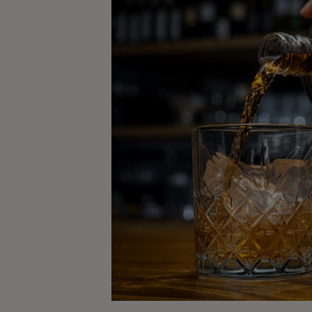
Kaffe
Konjak
Likör
Rom
Shots
Tequila
Vodka
Whisky