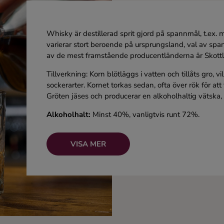
Whisky är destillerad sprit gjord på spannmål, t.ex. 
varierar stort beroende på ursprungsland, val av spa
av de mest framstående producentländerna är Skottl
Tillverkning: Korn blötläggs i vatten och tillåts gro, v
sockerarter. Kornet torkas sedan, ofta över rök för att t
Gröten jäses och producerar en alkoholhaltig vätska,
Alkoholhalt:
Minst 40%, vanligtvis runt 72%.
Kända drinkar:
Whiskey Sour, Old Fashioned, Manh
VISA MER