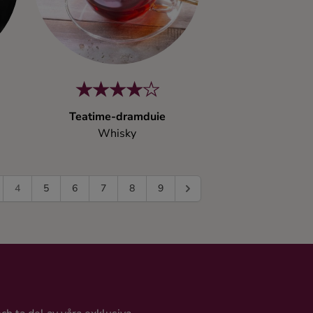
Teatime-dramduie
Whisky
4
5
6
7
8
9