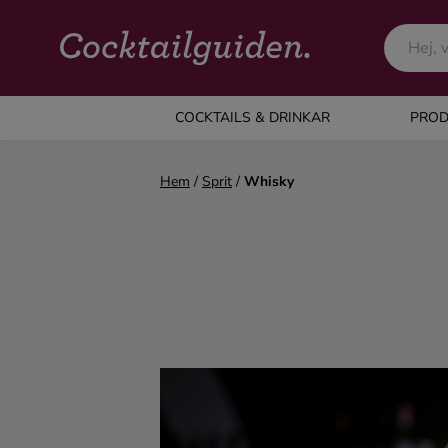
COCKTAILS & DRINKAR
COCKTAILS & DRINKAR
PROD
Alla cocktails & drinkar
Hem
/
Sprit
/
Whisky
Alkoholfritt
Champagne
Cocktails
Gin