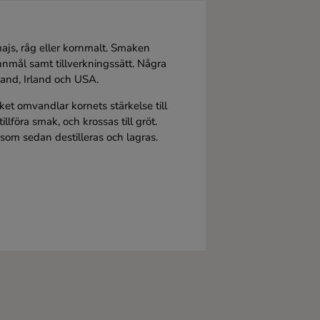
majs, råg eller kornmalt. Smaken
nnmål samt tillverkningssätt. Några
and, Irland och USA.
ilket omvandlar kornets stärkelse till
illföra smak, och krossas till gröt.
 som sedan destilleras och lagras.
attan