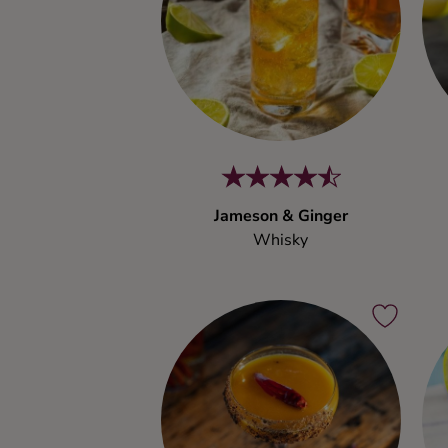
Jameson & Ginger
Whisky