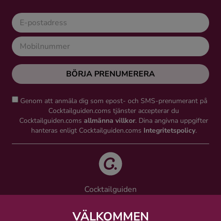
BÖRJA PRENUMERERA
Genom att anmäla dig som epost- och SMS-prenumerant på
Cocktailguiden.coms tjänster accepterar du
Cocktailguiden.coms
allmänna villkor
. Dina angivna uppgifter
hanteras enligt Cocktailguiden.coms
Integritetspolicy
.
Cocktailguiden
Vinguiden Nordic AB
Västra Järnvägsgatan 21, 111 64 Stockholm
VÄLKOMMEN