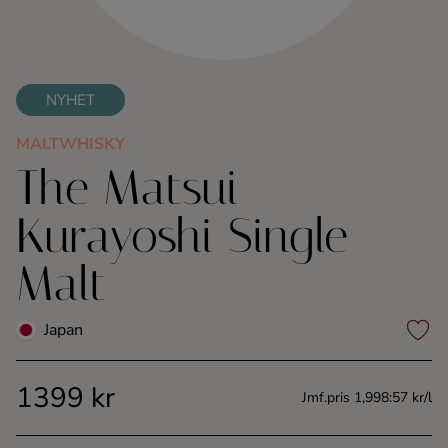
Kaffe
Konjak
NYHET
Likör
MALTWHISKY
The Matsui
Rom
Kurayoshi Single
Shots
Malt
Tequila
Japan
Vodka
1399 kr
Jmf.pris 1,998:57 kr/l
Whisky