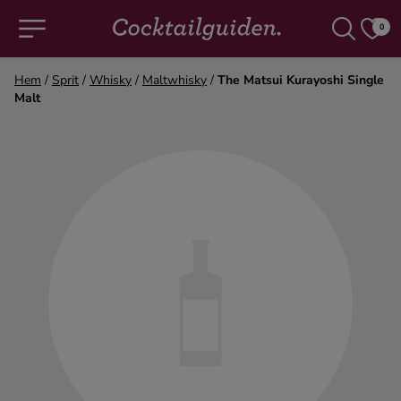
0
Hem
/
Sprit
/
Whisky
/
Maltwhisky
/
The Matsui Kurayoshi Single
Malt
COCKTAILS & DRINKAR
Alla cocktails & drinkar
Alkoholfritt
Champagne
Cocktails
Gin