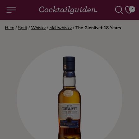
0
Hem
/
Sprit
/
Whisky
/
Maltwhisky
/
The Glenlivet 18 Years
COCKTAILS & DRINKAR
Alla cocktails & drinkar
Alkoholfritt
Champagne
Cocktails
Gin