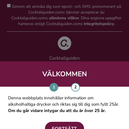
Genom att anmäla dig som epost- och SMS-prenumerant på
Cocktailguiden.coms tjänster accepterar du
Cocktailguiden.coms
allmänna villkor
. Dina angivna uppgifter
hanteras enligt Cocktailguiden.coms
Integritetspolicy
.
Cocktailguiden
Vinguiden Nordic AB
Västra Järnvägsgatan 21, 111 64 Stockholm
VÄLKOMMEN
info@cocktailguiden.com
Denna webbplats innehåller information om
alkoholhaltiga drycker och riktas sig till dig som fyllt 25år.
Om du går vidare intygar du att du är över 25 år.
OM COCKTAILGUIDEN
ALLMÄNNA VILLKOR
FORTSÄTT