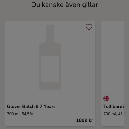
Du kanske även gillar
Glover Batch 8 7 Years
Tullibardin
700 ml, 54,5%
700 ml, 41,5
1899 kr