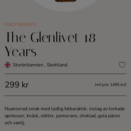
Kaffe
Konjak
MALTWHISKY
The Glenlivet 18
Likör
Years
Rom
Storbritannien , Skottland
Shots
299 kr
Jmf.pris 1495 kr/l
Tequila
Vodka
Nyanserad smak med tydlig fatkaraktär, inslag av torkade
aprikoser, knäck, nötter, pomerans, choklad, gula päron
Whisky
och vanilj.