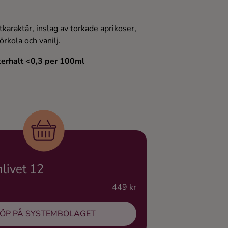
karaktär, inslag av torkade aprikoser,
örkola och vanilj.
kerhalt <0,3 per 100ml
livet 12
449 kr
ÖP PÅ SYSTEMBOLAGET