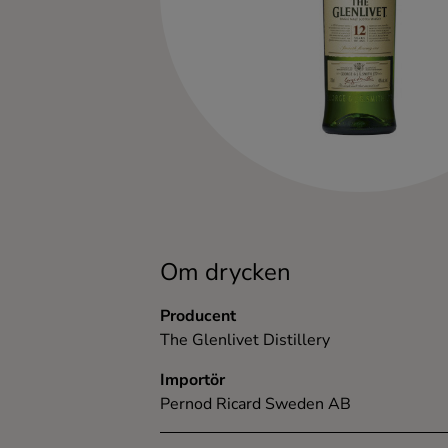
Kaffe
Konjak
Likör
Rom
Shots
Om drycken
Tequila
Producent
The Glenlivet Distillery
Vodka
Importör
Pernod Ricard Sweden AB
Whisky