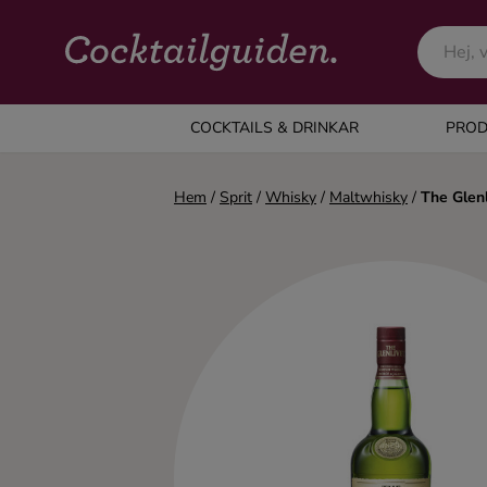
COCKTAILS & DRINKAR
COCKTAILS & DRINKAR
PROD
Alla cocktails & drinkar
Hem
/
Sprit
/
Whisky
/
Maltwhisky
/
The Glenl
Alkoholfritt
Champagne
Cocktails
Gin