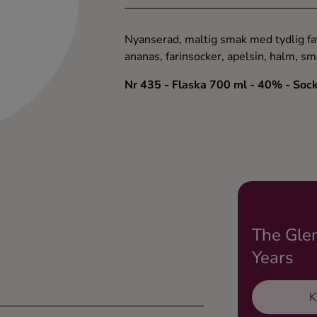
Nyanserad, maltig smak med tydlig fat
ananas, farinsocker, apelsin, halm, sm
Nr 435
- Flaska 700 ml
- 40%
- Soc
The Glen
Years
K