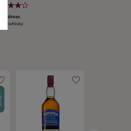
Andreas
Maltwhisky
HET