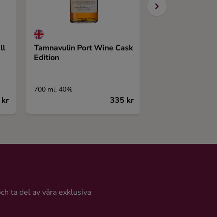
ll
Tamnavulin Port Wine Cask
Finlaggan Batch
Edition
Islay Single Mal
Vintage Malt W
Company
700 ml, 40%
700 ml, 50%
 kr
335 kr
och ta del av våra exklusiva