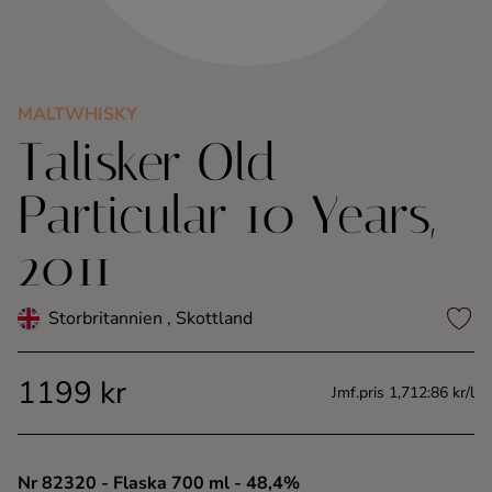
Kaffe
Konjak
MALTWHISKY
Talisker Old
Likör
Particular 10 Years,
Rom
2011
Shots
Storbritannien , Skottland
Tequila
1199 kr
Vodka
Jmf.pris 1,712:86 kr/l
Whisky
Nr 82320
- Flaska 700 ml
- 48,4%