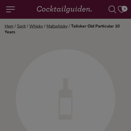
0
Hem
/
Sprit
/
Whisky
/
Maltwhisky
/
Talisker Old Particular 10
Years
COCKTAILS & DRINKAR
Alla cocktails & drinkar
Alkoholfritt
Champagne
Cocktails
Gin