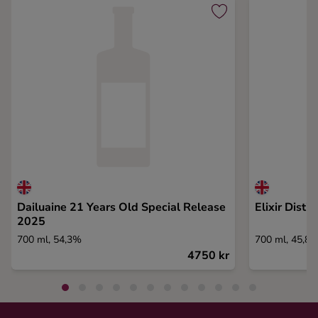
Dailuaine 21 Years Old Special Release
Elixir Disti
2025
700 ml, 54,3%
700 ml, 45,8
4750 kr