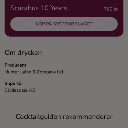
Scarabus 10 Years
Ingredienser
760 kr
KÖP PÅ SYSTEMBOLAGET
Om drycken
Producent
Hunter Laing & Company ltd
Importör
Clydesdale AB
Cocktailguiden rekommenderar