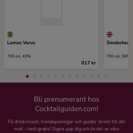
Lamas Verus
Smokehead 
700 ml, 43%
700 ml, 58%
817 kr
Bli prenumerant hos
Cocktailguiden.com!
Få drinkrecept, trendspaningar och guider direkt till din
mail – helt gratis! Signa upp dig och ta del av våra