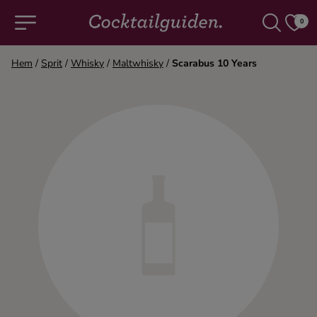
0
Hem
/
Sprit
/
Whisky
/
Maltwhisky
/
Scarabus 10 Years
COCKTAILS & DRINKAR
Alla cocktails & drinkar
Alkoholfritt
Champagne
Cocktails
Gin