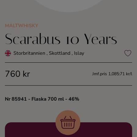
Kaffe
Konjak
MALTWHISKY
Scarabus 10 Years
Likör
Storbritannien , Skottland , Islay
Rom
760 kr
Jmf.pris 1,085:71 kr/l
Shots
Tequila
Nr 85941
- Flaska 700 ml
- 46%
Vodka
Whisky