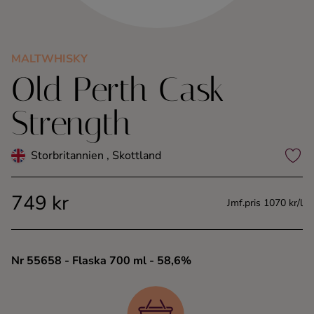
Kaffe
Konjak
MALTWHISKY
Old Perth Cask
Likör
Strength
Rom
Storbritannien , Skottland
Shots
749 kr
Jmf.pris 1070 kr/l
Tequila
Vodka
Nr 55658
- Flaska 700 ml
- 58,6%
Whisky