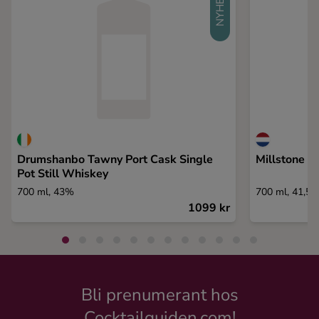
NYHET
Drumshanbo Tawny Port Cask Single
Millstone A
Pot Still Whiskey
700 ml, 43%
700 ml, 41,5
1099 kr
Bli prenumerant hos
Cocktailguiden.com!