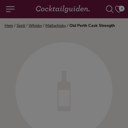
0
Hem
/
Sprit
/
Whisky
/
Maltwhisky
/
Old Perth Cask Strength
COCKTAILS & DRINKAR
Alla cocktails & drinkar
Alkoholfritt
Champagne
Cocktails
Gin