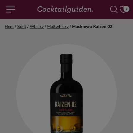
0
Hem
/
Sprit
/
Whisky
/
Maltwhisky
/
Mackmyra Kaizen 02
COCKTAILS & DRINKAR
Alla cocktails & drinkar
Alkoholfritt
Champagne
Cocktails
Gin