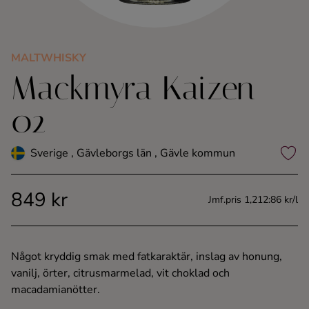
Kaffe
Konjak
MALTWHISKY
Mackmyra Kaizen
Likör
02
Rom
Sverige , Gävleborgs län , Gävle kommun
Shots
849 kr
Jmf.pris 1,212:86 kr/l
Tequila
Vodka
Något kryddig smak med fatkaraktär, inslag av honung,
vanilj, örter, citrusmarmelad, vit choklad och
Whisky
macadamianötter.