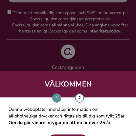
Genom att anmäla dig som epost- och SMS-prenumerant på
Cocktailguiden.coms tjänster accepterar du
Cocktailguiden.coms
allmänna villkor
. Dina angivna uppgifter
hanteras enligt Cocktailguiden.coms
Integritetspolicy
.
Cocktailguiden
Vinguiden Nordic AB
Västra Järnvägsgatan 21, 111 64 Stockholm
VÄLKOMMEN
info@cocktailguiden.com
Denna webbplats innehåller information om
alkoholhaltiga drycker och riktas sig till dig som fyllt 25år.
Om du går vidare intygar du att du är över 25 år.
OM COCKTAILGUIDEN