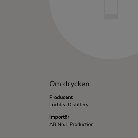
Kaffe
Konjak
Likör
Rom
Shots
Om drycken
Tequila
Producent
Lochlea Distillery
Vodka
Importör
AB No.1 Production
Whisky