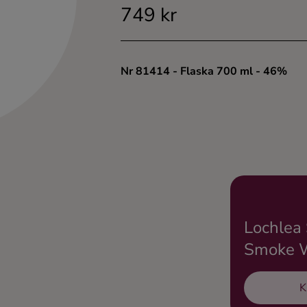
749 kr
Nr 81414
- Flaska 700 ml
- 46%
Lochlea 
Smoke W
K