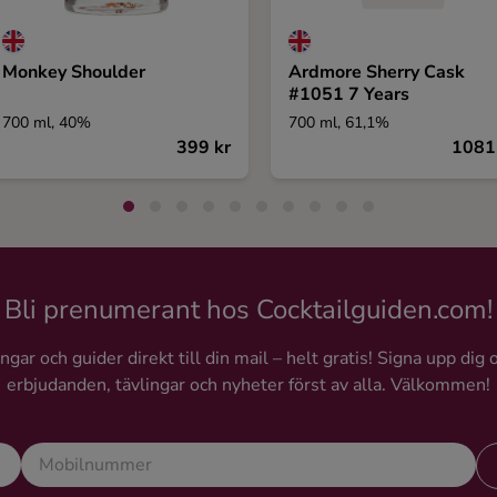
Monkey Shoulder
Ardmore Sherry Cask
#1051 7 Years
700 ml, 40%
700 ml, 61,1%
399 kr
1081
Bli prenumerant hos Cocktailguiden.com!
gar och guider direkt till din mail – helt gratis! Signa upp dig 
erbjudanden, tävlingar och nyheter först av alla. Välkommen!