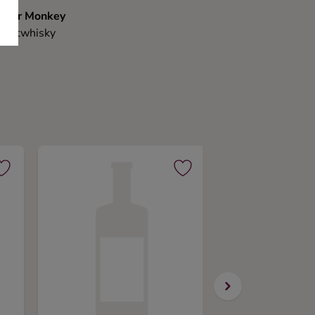
nger Monkey
Maltwhisky