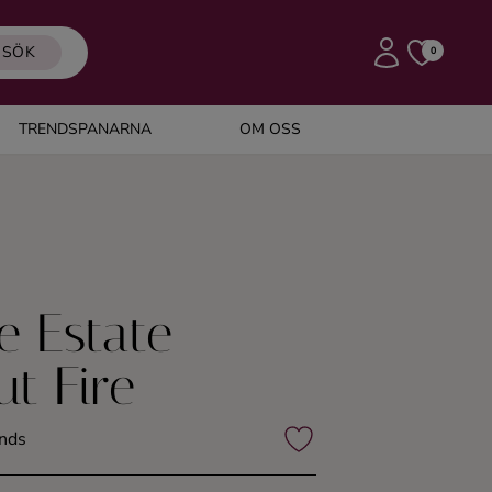
SÖK
0
TRENDSPANARNA
OM OSS
e Estate
t Fire
ands