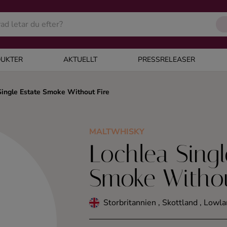
UKTER
AKTUELLT
PRESSRELEASER
Single Estate Smoke Without Fire
MALTWHISKY
Lochlea Singl
Smoke Withou
Storbritannien , Skottland , Lowl