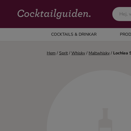
COCKTAILS & DRINKAR
COCKTAILS & DRINKAR
PROD
Alla cocktails & drinkar
Hem
/
Sprit
/
Whisky
/
Maltwhisky
/
Lochlea 
Alkoholfritt
Champagne
Cocktails
Gin