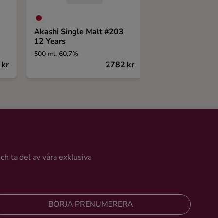
Akashi Single Malt #203
Fintling Bevera
12 Years
Fintling Fine Ca
500 ml, 60,7%
500 ml, 47,5%
 kr
2782 kr
och ta del av våra exklusiva
BÖRJA PRENUMERERA