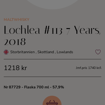
Kaffe
Konjak
MALTWHISKY
Lochlea #113 7 Years,
Likör
2018
Rom
Storbritannien , Skottland , Lowlands
Shots
1218 kr
Jmf.pris 1740 kr/l
Tequila
Vodka
Nr 87729
- Flaska 700 ml
- 57,9%
Whisky