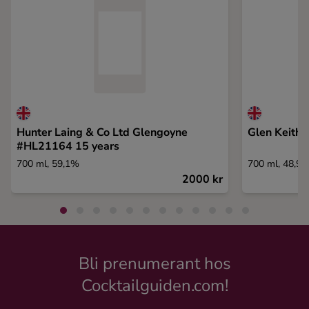
Hunter Laing & Co Ltd Glengoyne
Glen Keith 
#HL21164 15 years
700 ml, 59,1%
700 ml, 48,9
2000 kr
Bli prenumerant hos
Cocktailguiden.com!