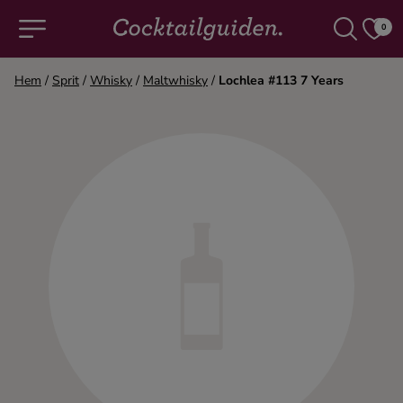
0
Hem
/
Sprit
/
Whisky
/
Maltwhisky
/
Lochlea #113 7 Years
COCKTAILS & DRINKAR
Alla cocktails & drinkar
Alkoholfritt
Champagne
Cocktails
Gin