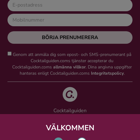
BÖRJA PRENUMERERA
Genom att anmäla dig som epost- och SMS-prenumerant på
Cocktailguiden.coms tjänster accepterar du
Cocktailguiden.coms
allmänna villkor
. Dina angivna uppgifter
hanteras enligt Cocktailguiden.coms
Integritetspolicy
.
Cocktailguiden
Vinguiden Nordic AB
Västra Järnvägsgatan 21, 111 64 Stockholm
VÄLKOMMEN
info@cocktailguiden.com