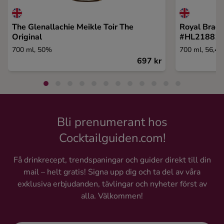
The Glenallachie Meikle Toir The
Royal Brack
Original
#HL21881
700 ml, 50%
700 ml, 56,4
697 kr
Bli prenumerant hos
Cocktailguiden.com!
Få drinkrecept, trendspaningar och guider direkt till din
mail – helt gratis! Signa upp dig och ta del av våra
exklusiva erbjudanden, tävlingar och nyheter först av
alla. Välkommen!