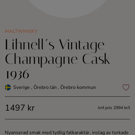
Kaffe
Konjak
MALTWHISKY
Lihnell´s Vintage
Likör
Champagne Cask
Rom
1936
Shots
Sverige , Örebro län , Örebro kommun
Tequila
1497 kr
Vodka
Jmf.pris 2994 kr/l
Whisky
Nyanserad smak med tydlig fatkaraktär, inslag av torkade