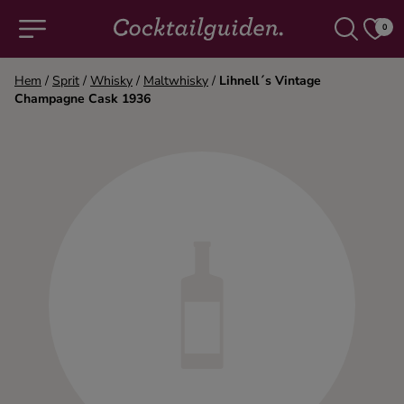
0
Hem
/
Sprit
/
Whisky
/
Maltwhisky
/
Lihnell´s Vintage
Champagne Cask 1936
COCKTAILS & DRINKAR
Alla cocktails & drinkar
Alkoholfritt
Champagne
Cocktails
Gin