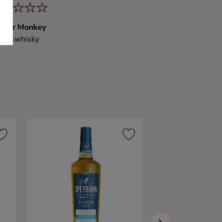
nger Monkey
Maltwhisky