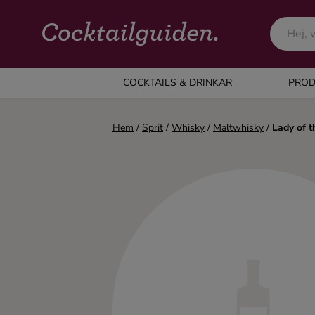
COCKTAILS & DRINKAR
COCKTAILS & DRINKAR
PROD
Alla cocktails & drinkar
Hem
/
Sprit
/
Whisky
/
Maltwhisky
/
Lady of t
Alkoholfritt
Champagne
Cocktails
Gin