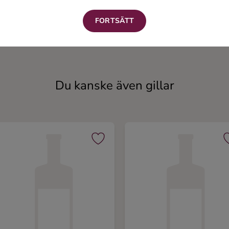
FORTSÄTT
Whisky Jam Sour
Gi
y
Maltwhisky
Du kanske även gillar