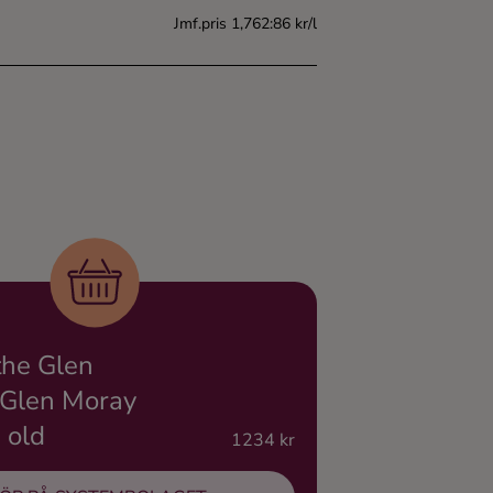
Jmf.pris 1,762:86 kr/l
the Glen
 Glen Moray
 old
1234 kr