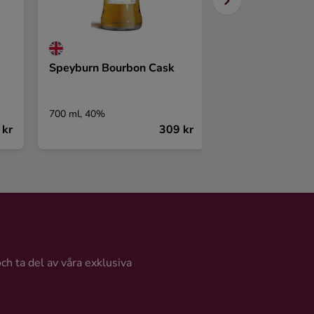
Speyburn Bourbon Cask
The Matsui Mal
Sakura Cask
700 ml, 40%
700 ml, 43%
 kr
309 kr
och ta del av våra exklusiva