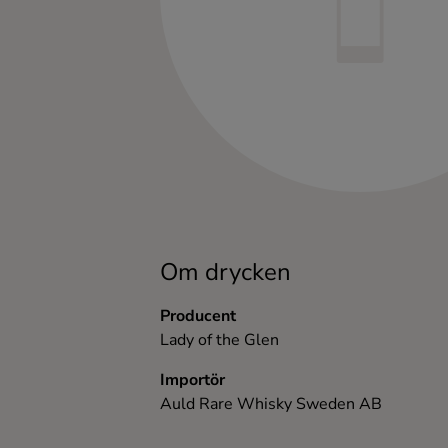
Kaffe
Konjak
Likör
Rom
Shots
Om drycken
Tequila
Producent
Lady of the Glen
Vodka
Importör
Auld Rare Whisky Sweden AB
Whisky