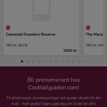
Cotswold Founders Reserve
The Macalla
700 ml, 59,1%
700 ml, 43%
1060 kr
Bli prenumerant hos
Cocktailguiden.com!
Få drinkrecept, trendspaningar och guider direkt till din
mail – helt gratis! Signa upp dig och ta del av våra