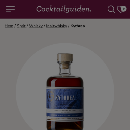
0
Hem
/
Sprit
/
Whisky
/
Maltwhisky
/
Kythrea
COCKTAILS & DRINKAR
Alla cocktails & drinkar
Alkoholfritt
Champagne
Cocktails
Gin