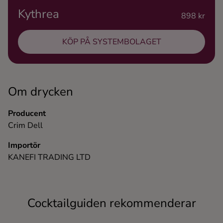
Kythrea
Ingredienser
898 kr
KÖP PÅ SYSTEMBOLAGET
Om drycken
Producent
Crim Dell
Importör
KANEFI TRADING LTD
Cocktailguiden rekommenderar