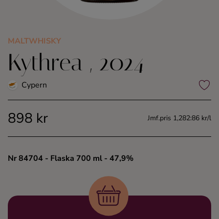
Kaffe
Konjak
MALTWHISKY
Kythrea , 2024
Likör
Cypern
Rom
898 kr
Jmf.pris 1,282:86 kr/l
Shots
Tequila
Nr 84704
- Flaska 700 ml
- 47,9%
Vodka
Whisky