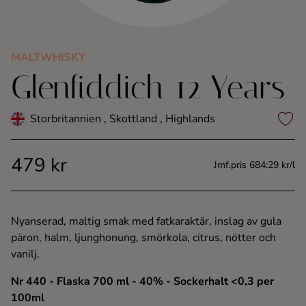
Kaffe
Konjak
MALTWHISKY
Glenfiddich 12 Years
Likör
Storbritannien , Skottland , Highlands
Rom
479 kr
Jmf.pris 684:29 kr/l
Shots
Tequila
Nyanserad, maltig smak med fatkaraktär, inslag av gula
päron, halm, ljunghonung, smörkola, citrus, nötter och
Vodka
vanilj.
Nr 440
- Flaska 700 ml
- 40%
- Sockerhalt <0,3 per
Whisky
100ml