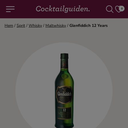
0
Hem
/
Sprit
/
Whisky
/
Maltwhisky
/
Glenfiddich 12 Years
COCKTAILS & DRINKAR
Alla cocktails & drinkar
Alkoholfritt
Champagne
Cocktails
Gin