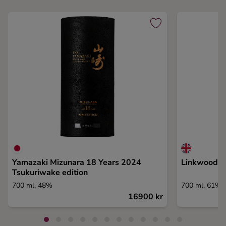
Yamazaki Mizunara 18 Years 2024
Linkwood 1
Tsukuriwake edition
700 ml, 48%
700 ml, 61%
16900 kr