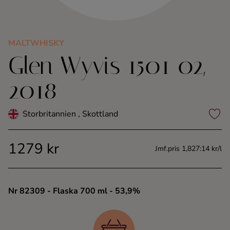
Kaffe
Konjak
MALTWHISKY
Glen Wyvis 1501 02,
Likör
2018
Rom
Storbritannien , Skottland
Shots
1279 kr
Jmf.pris 1,827:14 kr/l
Tequila
Vodka
Nr 82309
- Flaska 700 ml
- 53,9%
Whisky