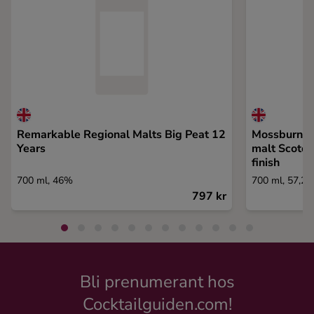
Remarkable Regional Malts Big Peat 12
Mossburn 1
Years
malt Scotch
finish
700 ml, 46%
700 ml, 57,2
797 kr
Bli prenumerant hos
Cocktailguiden.com!