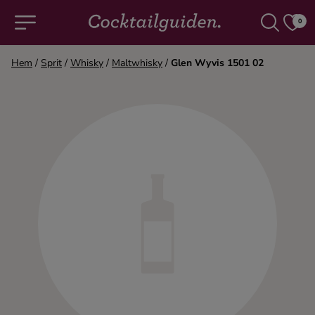
0
Hem
/
Sprit
/
Whisky
/
Maltwhisky
/
Glen Wyvis 1501 02
COCKTAILS & DRINKAR
Alla cocktails & drinkar
Alkoholfritt
Champagne
Cocktails
Gin