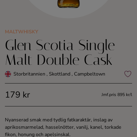
Kaffe
Konjak
MALTWHISKY
Glen Scotia Single
Likör
Malt Double Cask
Rom
Storbritannien , Skottland , Campbeltown
Shots
179 kr
Tequila
Jmf.pris 895 kr/l
Vodka
Nyanserad smak med tydlig fatkaraktär, inslag av
aprikosmarmelad, hasselnötter, vanilj, kanel, torkade
Whisky
fikon, honung och apelsinskal.