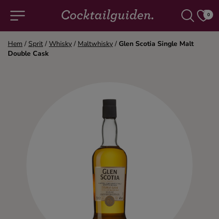
0
Hem
/
Sprit
/
Whisky
/
Maltwhisky
/
Glen Scotia Single Malt
Double Cask
COCKTAILS & DRINKAR
Alla cocktails & drinkar
Alkoholfritt
Champagne
Cocktails
Gin