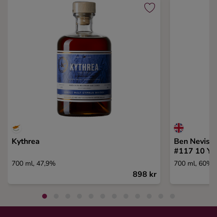
Kythrea
Ben Nevis 
#117 10 Ye
700 ml, 47,9%
700 ml, 60%
898 kr