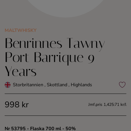
Kaffe
Konjak
MALTWHISKY
Benrinnes Tawny
Likör
Port Barrique 9
Rom
Years
Shots
Storbritannien , Skottland , Highlands
Tequila
998 kr
Vodka
Jmf.pris 1,425:71 kr/l
Whisky
Nr 53795
- Flaska 700 ml
- 50%