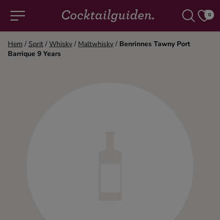
0
Hem
/
Sprit
/
Whisky
/
Maltwhisky
/
Benrinnes Tawny Port
Barrique 9 Years
COCKTAILS & DRINKAR
Alla cocktails & drinkar
Alkoholfritt
Champagne
Cocktails
Gin