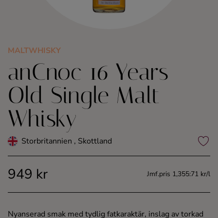
Kaffe
Konjak
MALTWHISKY
anCnoc 16 Years
Likör
Old Single Malt
Rom
Whisky
Shots
Storbritannien , Skottland
Tequila
949 kr
Vodka
Jmf.pris 1,355:71 kr/l
Whisky
Nyanserad smak med tydlig fatkaraktär, inslag av torkad