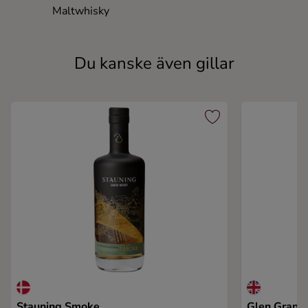
Maltwhisky
Du kanske även gillar
Stauning Smoke
Glen Grant 