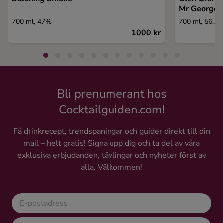
Mr George L
700 ml, 47%
700 ml, 56,1
1000 kr
Bli prenumerant hos
Cocktailguiden.com!
Få drinkrecept, trendspaningar och guider direkt till din
mail – helt gratis! Signa upp dig och ta del av våra
exklusiva erbjudanden, tävlingar och nyheter först av
alla. Välkommen!