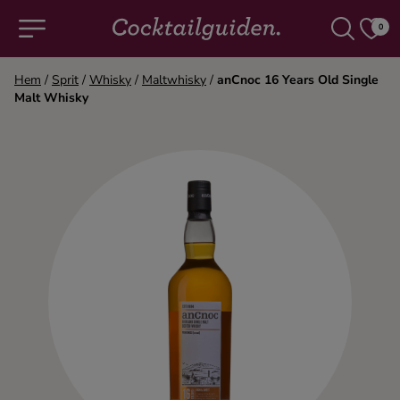
0
Hem
/
Sprit
/
Whisky
/
Maltwhisky
/
anCnoc 16 Years Old Single
Malt Whisky
COCKTAILS & DRINKAR
Alla cocktails & drinkar
Alkoholfritt
Champagne
Cocktails
Gin